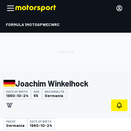
FORMULA 1
MOTOGP
WEC
WRC
Joachim Winkelhock
DATE OF BIRTH
AGE
NAZIONALITÀ
1960-10-24
65
Germania
PAESE
DATE OF BIRTH
Germania
1960-10-24