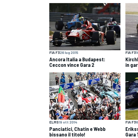
FIA F3
26 lug 2015
FIA F3
1
Ancora Italia a Budapest:
Kirch
Ceccon vince Gara 2
in ga
ELMS
19 ott 2014
FIA F3
6
Panciatici, Chatin e Webb
Eriks
MONOPOSTO
bissano il titolo!
Gara 