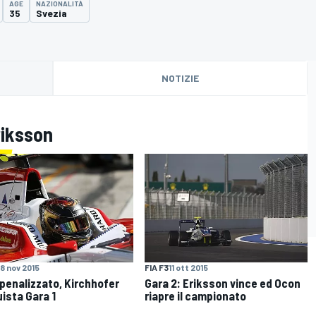
AGE
NAZIONALITÀ
35
Svezia
NOTIZIE
riksson
8 nov 2015
FIA F3
11 ott 2015
penalizzato, Kirchhofer
Gara 2: Eriksson vince ed Ocon
ista Gara 1
riapre il campionato