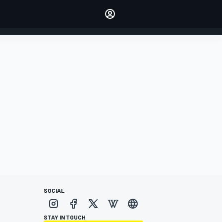
dei tuoi piloti preferiti
Fai sentire la tua voce
commentando l'articolo
ACCEDI
EDIZIONE
ITALIA
SOCIAL
STAY IN TOUCH