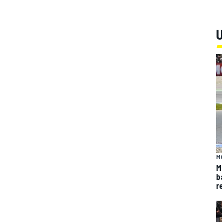
U
M
M
b
r