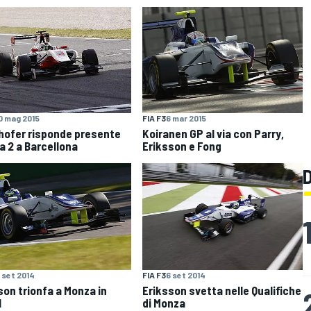
0 mag 2015
FIA F3
6 mar 2015
hofer risponde presente
Koiranen GP al via con Parry,
ra 2 a Barcellona
Eriksson e Fong
 set 2014
FIA F3
6 set 2014
son trionfa a Monza in
Eriksson svetta nelle Qualifiche
1
di Monza