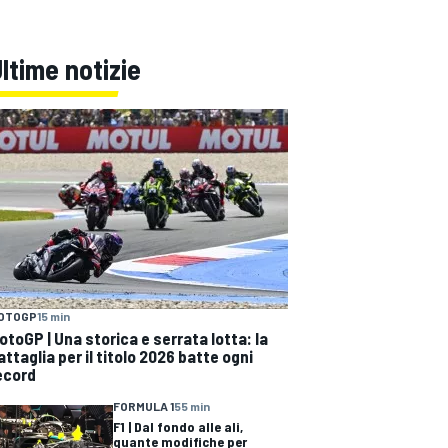
ltime notizie
OTOGP
15 min
otoGP | Una storica e serrata lotta: la
attaglia per il titolo 2026 batte ogni
ecord
FORMULA 1
55 min
F1 | Dal fondo alle ali,
quante modifiche per