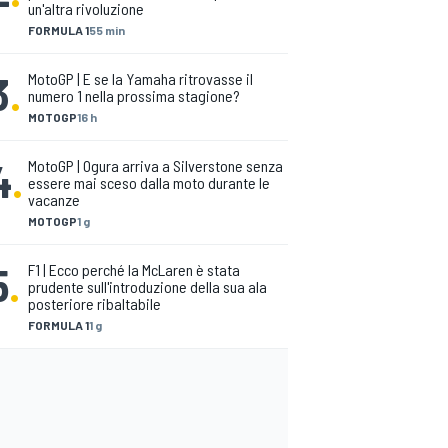
un'altra rivoluzione
FORMULA 1
55 min
3
.
MotoGP | E se la Yamaha ritrovasse il
numero 1 nella prossima stagione?
MOTOGP
16 h
4
.
MotoGP | Ogura arriva a Silverstone senza
essere mai sceso dalla moto durante le
vacanze
MOTOGP
1 g
5
.
F1 | Ecco perché la McLaren è stata
prudente sull'introduzione della sua ala
posteriore ribaltabile
FORMULA 1
1 g