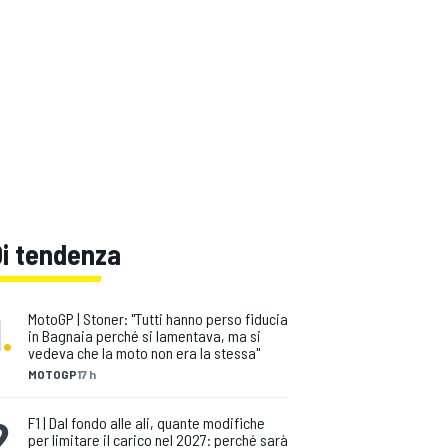
Di tendenza
1
.
MotoGP | Stoner: "Tutti hanno perso fiducia
in Bagnaia perché si lamentava, ma si
vedeva che la moto non era la stessa"
MOTOGP
17 h
2
.
F1 | Dal fondo alle ali, quante modifiche
per limitare il carico nel 2027: perché sarà