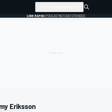
TUTTI I CAMPIONATI
LINK RAPIDI:
PODCAST
NOTIZIE
FOTO
VIDEO
my Eriksson