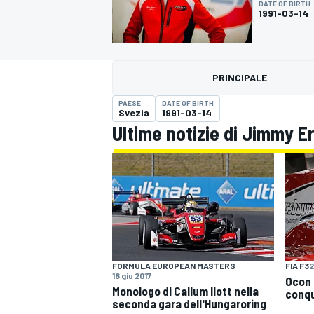
DATE OF BIRTH
MOTOGP
WEC
1991-03-14
PRINCIPALE
PAESE
DATE OF BIRTH
Svezia
1991-03-14
Ultime notizie di Jimmy E
WRC
FIA F3
2
FORMULA EUROPEAN MASTERS
18 giu 2017
Ocon 
Monologo di Callum Ilott nella
conqu
seconda gara dell'Hungaroring