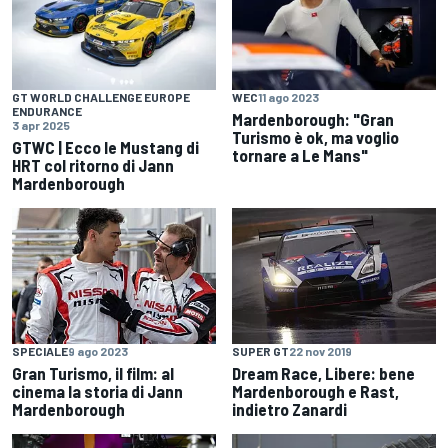
WEC
11 ago 2023
GT WORLD CHALLENGE EUROPE
ENDURANCE
Mardenborough: "Gran
3 apr 2025
Turismo è ok, ma voglio
GTWC | Ecco le Mustang di
tornare a Le Mans"
HRT col ritorno di Jann
Mardenborough
SPECIALE
9 ago 2023
SUPER GT
22 nov 2019
Gran Turismo, il film: al
Dream Race, Libere: bene
cinema la storia di Jann
Mardenborough e Rast,
Mardenborough
indietro Zanardi