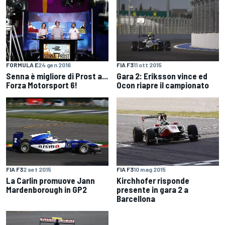
FORMULA E
24 gen 2016
FIA F3
11 ott 2015
Senna è migliore di Prost a...
Gara 2: Eriksson vince ed
Forza Motorsport 6!
Ocon riapre il campionato
FIA F3
2 set 2015
FIA F3
10 mag 2015
La Carlin promuove Jann
Kirchhofer risponde
Mardenborough in GP2
presente in gara 2 a
Barcellona