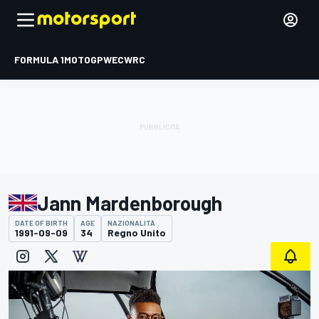
FORMULA 1
MOTOGP
WEC
WRC
Jann Mardenborough
DATE OF BIRTH
AGE
NAZIONALITÀ
1991-09-09
34
Regno Unito