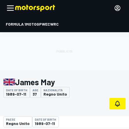
FORMULA 1
MOTOGP
WEC
WRC
James May
DATE OF BIRTH
AGE
NAZIONALITÀ
1989-07-11
37
Regno Unito
PAESE
DATE OF BIRTH
Regno Unito
1989-07-11