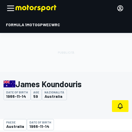
FORMULA 1
MOTOGP
WEC
WRC
James Koundouris
DATE OF BIRTH
AGE
NAZIONALITÀ
1966-11-14
59
Australia
PAESE
DATE OF BIRTH
Australia
1966-11-14