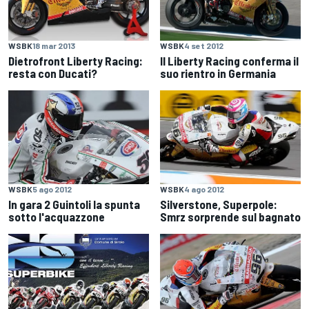
WSBK
18 mar 2013
WSBK
4 set 2012
Dietrofront Liberty Racing:
Il Liberty Racing conferma il
resta con Ducati?
suo rientro in Germania
WSBK
5 ago 2012
WSBK
4 ago 2012
In gara 2 Guintoli la spunta
Silverstone, Superpole:
sotto l'acquazzone
Smrz sorprende sul bagnato