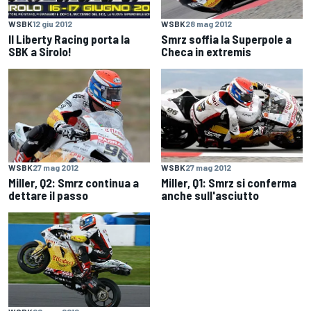
WSBK
12 giu 2012
WSBK
28 mag 2012
Il Liberty Racing porta la
Smrz soffia la Superpole a
SBK a Sirolo!
Checa in extremis
WSBK
27 mag 2012
WSBK
27 mag 2012
Miller, Q2: Smrz continua a
Miller, Q1: Smrz si conferma
dettare il passo
anche sull'asciutto