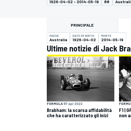
1926-04-02 - 2014-05-19
88
Austral
MOTOGP
WEC
PRINCIPALE
PAESE
DATE OF BIRTH
MORTE
Australia
1926-04-02
2014-05-19
Ultime notizie di Jack B
WRC
FORMULA 1
17 apr 2022
FORMUL
Brabham: la scarsa affidabilità
F1 | 
che ha caratterizzato gli inizi
non a