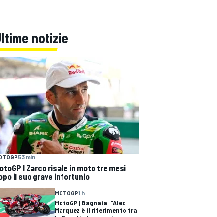
ltime notizie
OTOGP
53 min
otoGP | Zarco risale in moto tre mesi
opo il suo grave infortunio
MOTOGP
1 h
MotoGP | Bagnaia: "Alex
Marquez è il riferimento tra