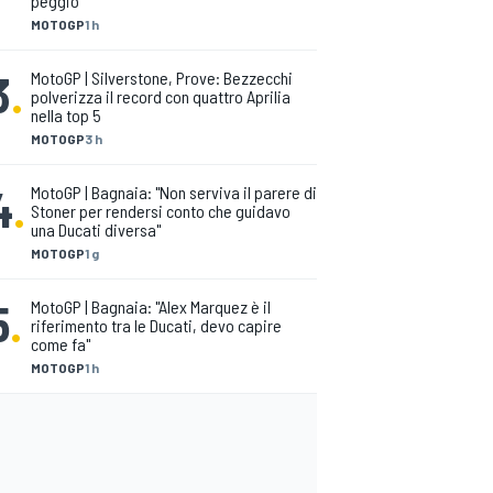
peggio"
MOTOGP
1 h
3
.
MotoGP | Silverstone, Prove: Bezzecchi
polverizza il record con quattro Aprilia
nella top 5
MOTOGP
3 h
4
.
MotoGP | Bagnaia: "Non serviva il parere di
Stoner per rendersi conto che guidavo
una Ducati diversa"
MOTOGP
1 g
5
.
MotoGP | Bagnaia: "Alex Marquez è il
riferimento tra le Ducati, devo capire
come fa"
MOTOGP
1 h