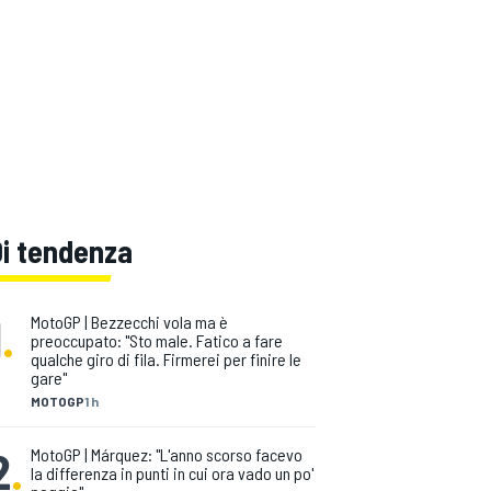
Di tendenza
1
.
MotoGP | Bezzecchi vola ma è
preoccupato: "Sto male. Fatico a fare
qualche giro di fila. Firmerei per finire le
gare"
MOTOGP
1 h
2
.
MotoGP | Márquez: "L'anno scorso facevo
la differenza in punti in cui ora vado un po'