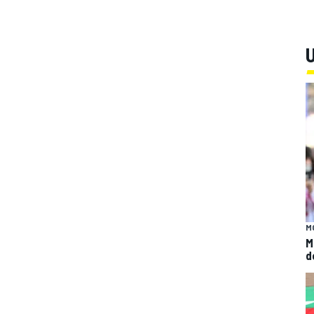
U
M
M
d