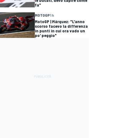
le Ducati, devo capire come
fa"
MOTOGP
1 h
MotoGP | Márquez: "L'anno
scorso facevo la differenza
in punti in cui ora vado un
po' peggio"