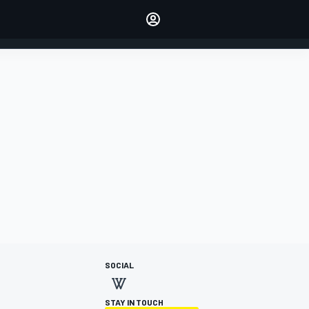
dei tuoi piloti preferiti
Fai sentire la tua voce
commentando l'articolo
ACCEDI
EDIZIONE
ITALIA
SOCIAL
STAY IN TOUCH