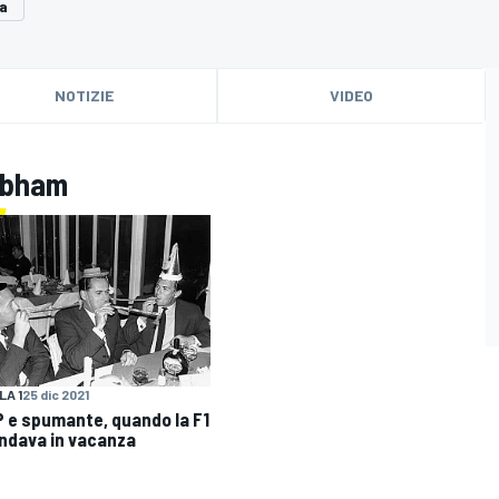
ia
NOTIZIE
VIDEO
rabham
A 1
25 dic 2021
GP e spumante, quando la F1
ndava in vacanza