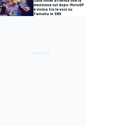
Jack Miller afferma che la
decisione sul dopo-MotoGP
è vicina tra le voci su
Yamaha in SBK