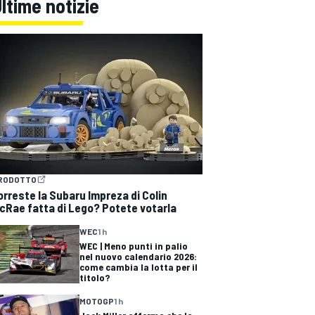
ltime notizie
RODOTTO
orreste la Subaru Impreza di Colin
cRae fatta di Lego? Potete votarla
WEC
1 h
WEC | Meno punti in palio
nel nuovo calendario 2026:
come cambia la lotta per il
titolo?
MOTOGP
1 h