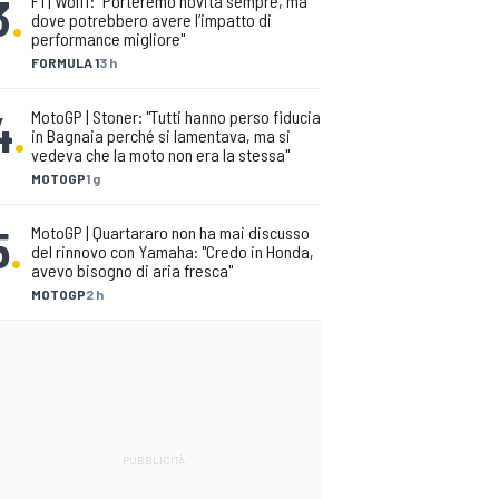
3
.
F1 | Wolff: "Porteremo novità sempre, ma
dove potrebbero avere l’impatto di
performance migliore"
FORMULA 1
3 h
4
.
MotoGP | Stoner: "Tutti hanno perso fiducia
in Bagnaia perché si lamentava, ma si
vedeva che la moto non era la stessa"
MOTOGP
1 g
5
.
MotoGP | Quartararo non ha mai discusso
del rinnovo con Yamaha: "Credo in Honda,
avevo bisogno di aria fresca"
MOTOGP
2 h