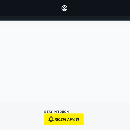
dei tuoi piloti preferiti
Fai sentire la tua voce
commentando l'articolo
ACCEDI
EDIZIONE
ITALIA
STAY IN TOUCH
RICEVI AVVISI