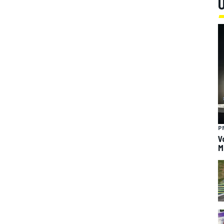
U
P
V
M