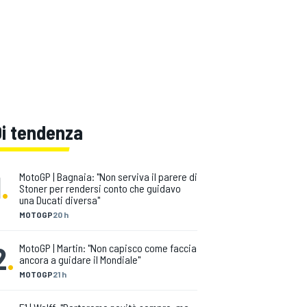
Di tendenza
1
.
MotoGP | Bagnaia: "Non serviva il parere di
Stoner per rendersi conto che guidavo
una Ducati diversa"
MOTOGP
20 h
2
.
MotoGP | Martin: "Non capisco come faccia
ancora a guidare il Mondiale"
MOTOGP
21 h