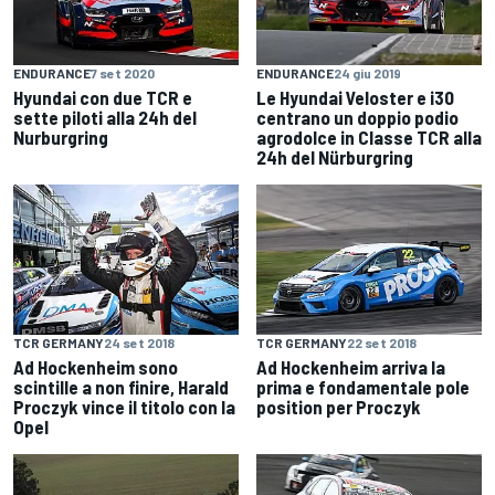
ENDURANCE
7 set 2020
ENDURANCE
24 giu 2019
Hyundai con due TCR e
Le Hyundai Veloster e i30
sette piloti alla 24h del
centrano un doppio podio
Nurburgring
agrodolce in Classe TCR alla
24h del Nürburgring
TCR GERMANY
24 set 2018
TCR GERMANY
22 set 2018
Ad Hockenheim sono
Ad Hockenheim arriva la
scintille a non finire, Harald
prima e fondamentale pole
Proczyk vince il titolo con la
position per Proczyk
Opel