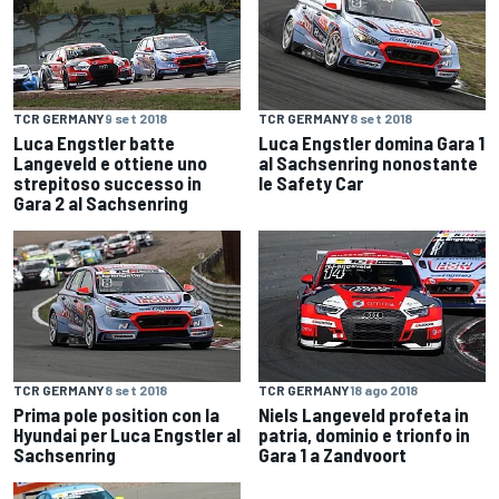
TCR GERMANY
9 set 2018
TCR GERMANY
8 set 2018
Luca Engstler batte
Luca Engstler domina Gara 1
Langeveld e ottiene uno
al Sachsenring nonostante
strepitoso successo in
le Safety Car
Gara 2 al Sachsenring
TCR GERMANY
8 set 2018
TCR GERMANY
18 ago 2018
Prima pole position con la
Niels Langeveld profeta in
Hyundai per Luca Engstler al
patria, dominio e trionfo in
Sachsenring
Gara 1 a Zandvoort