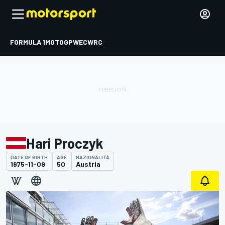
FORMULA 1
MOTOGP
WEC
WRC
Hari Proczyk
DATE OF BIRTH
AGE
NAZIONALITÀ
1975-11-09
50
Austria