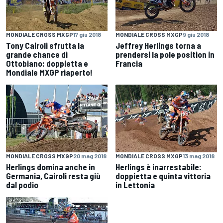
MONDIALE CROSS MXGP
17 giu 2018
MONDIALE CROSS MXGP
9 giu 2018
Tony Cairoli sfrutta la
Jeffrey Herlings torna a
grande chance di
prendersi la pole position in
Ottobiano: doppietta e
Francia
Mondiale MXGP riaperto!
MONDIALE CROSS MXGP
20 mag 2018
MONDIALE CROSS MXGP
13 mag 2018
Herlings domina anche in
Herlings è inarrestabile:
Germania, Cairoli resta giù
doppietta e quinta vittoria
dal podio
in Lettonia