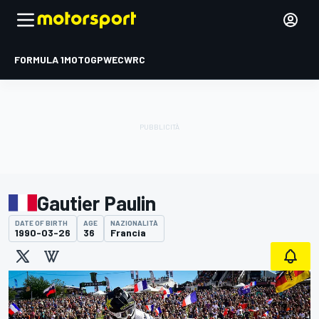
FORMULA 1
MOTOGP
WEC
WRC
Gautier Paulin
DATE OF BIRTH
AGE
NAZIONALITÀ
1990-03-26
36
Francia