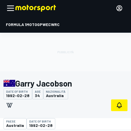
FORMULA 1
MOTOGP
WEC
WRC
Garry Jacobson
DATE OF BIRTH
AGE
NAZIONALITÀ
1992-02-28
34
Australia
PAESE
DATE OF BIRTH
Australia
1992-02-28