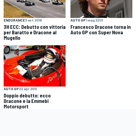
AUTO GP
1 mag 2013
ENDURANCE
3 set 2016
Francesco Dracone torna in
3H ECC: Debutto con vittoria
Auto GP con Super Nova
per Baratto e Dracone al
Mugello
AUTO GP
22 apr 2011
Doppio debutto: ecco
Dracone e la Emmebi
Motorsport