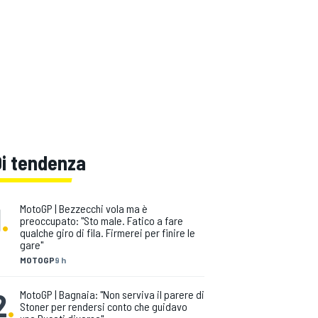
Di tendenza
1
.
MotoGP | Bezzecchi vola ma è
preoccupato: "Sto male. Fatico a fare
qualche giro di fila. Firmerei per finire le
gare"
MOTOGP
9 h
2
.
MotoGP | Bagnaia: "Non serviva il parere di
Stoner per rendersi conto che guidavo