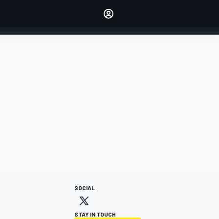
dei tuoi piloti preferiti
Fai sentire la tua voce
commentando l'articolo
ACCEDI
EDIZIONE
ITALIA
SOCIAL
STAY IN TOUCH