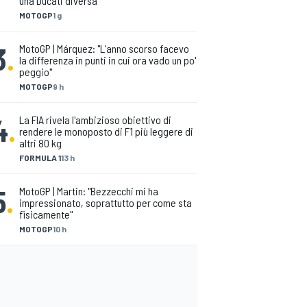
una Ducati diversa"
MOTOGP
1 g
3
.
MotoGP | Márquez: "L'anno scorso facevo
la differenza in punti in cui ora vado un po'
peggio"
MOTOGP
9 h
4
.
La FIA rivela l'ambizioso obiettivo di
rendere le monoposto di F1 più leggere di
altri 80 kg
FORMULA 1
13 h
5
.
MotoGP | Martin: "Bezzecchi mi ha
impressionato, soprattutto per come sta
fisicamente"
MOTOGP
10 h