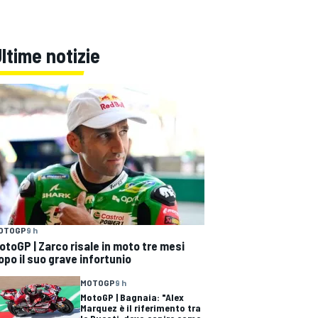
ltime notizie
OTOGP
9 h
otoGP | Zarco risale in moto tre mesi
opo il suo grave infortunio
MOTOGP
9 h
MotoGP | Bagnaia: "Alex
Marquez è il riferimento tra