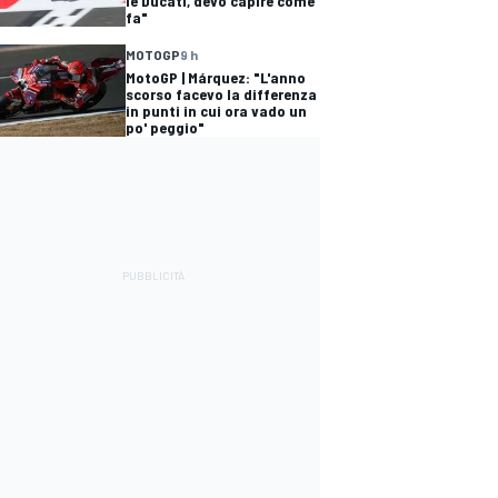
le Ducati, devo capire come
fa"
MOTOGP
9 h
MotoGP | Márquez: "L'anno
scorso facevo la differenza
in punti in cui ora vado un
po' peggio"