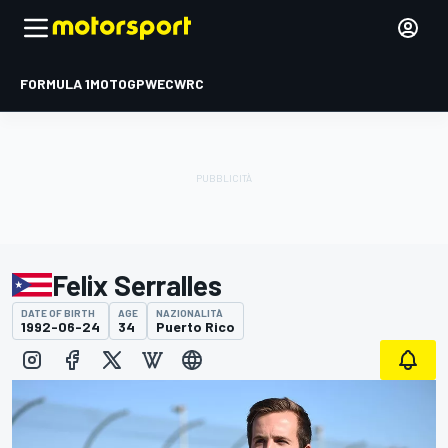
FORMULA 1
MOTOGP
WEC
WRC
Felix Serralles
DATE OF BIRTH
AGE
NAZIONALITÀ
1992-06-24
34
Puerto Rico