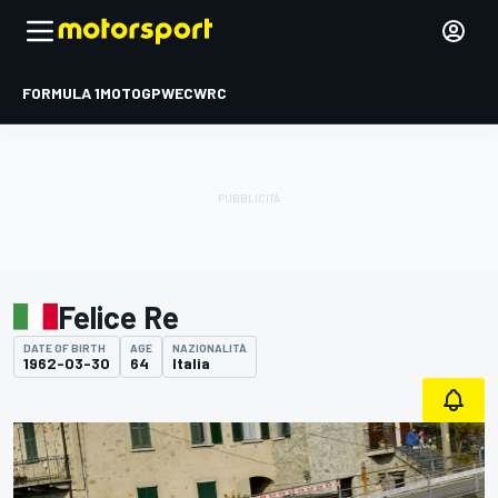
FORMULA 1
MOTOGP
WEC
WRC
Felice Re
DATE OF BIRTH
AGE
NAZIONALITÀ
1962-03-30
64
Italia