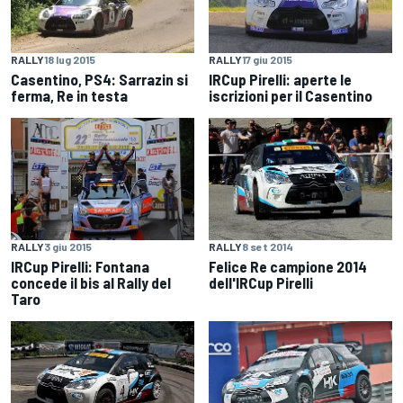
RALLY
18 lug 2015
RALLY
17 giu 2015
Casentino, PS4: Sarrazin si
IRCup Pirelli: aperte le
ferma, Re in testa
iscrizioni per il Casentino
RALLY
3 giu 2015
RALLY
8 set 2014
IRCup Pirelli: Fontana
Felice Re campione 2014
concede il bis al Rally del
dell'IRCup Pirelli
Taro