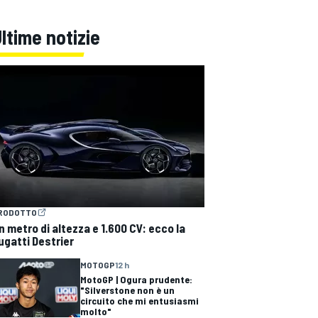
ltime notizie
RODOTTO
n metro di altezza e 1.600 CV: ecco la
ugatti Destrier
MOTOGP
12 h
MotoGP | Ogura prudente:
"Silverstone non è un
circuito che mi entusiasmi
molto"