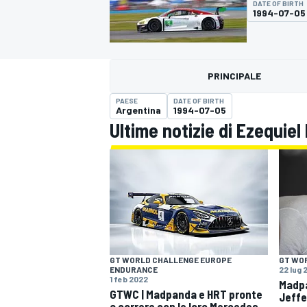
DATE OF BIRTH
MOTOGP
WEC
1994-07-05
PRINCIPALE
PAESE
DATE OF BIRTH
Argentina
1994-07-05
Ultime notizie di Ezequi
WRC
GT WORLD CHALLENGE EUROPE
GT WO
ENDURANCE
22 lug 
1 feb 2022
Madpa
GTWC | Madpanda e HRT pronte
Jeffe
a correre con le loro Mercedes