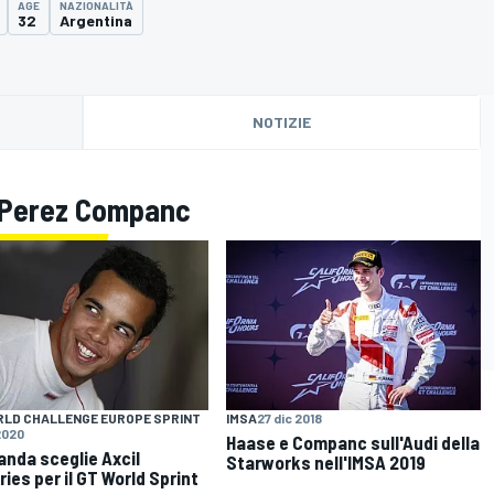
AGE
NAZIONALITÀ
32
Argentina
NOTIZIE
el Perez Companc
RLD CHALLENGE EUROPE SPRINT
IMSA
27 dic 2018
2020
Haase e Companc sull'Audi della
nda sceglie Axcil
Starworks nell'IMSA 2019
ries per il GT World Sprint