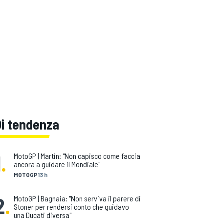
Di tendenza
1
.
MotoGP | Martin: "Non capisco come faccia
ancora a guidare il Mondiale"
MOTOGP
13 h
2
.
MotoGP | Bagnaia: "Non serviva il parere di
Stoner per rendersi conto che guidavo
una Ducati diversa"