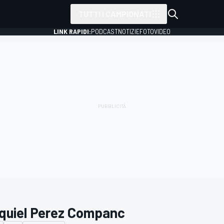
TUTTI I CAMPIONATI
LINK RAPIDI:
PODCAST
NOTIZIE
FOTO
VIDEO
quiel Perez Companc