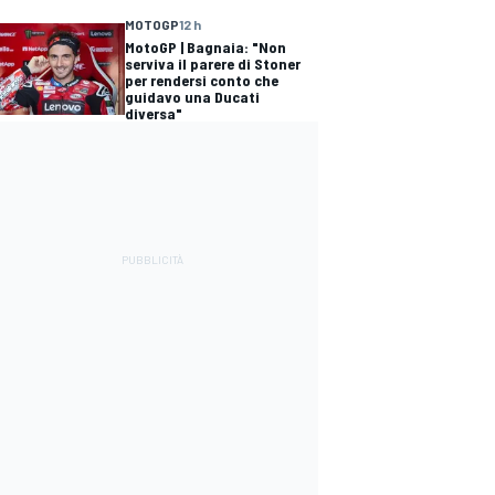
MOTOGP
12 h
MotoGP | Bagnaia: "Non
serviva il parere di Stoner
per rendersi conto che
guidavo una Ducati
diversa"