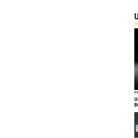
U
P
U
B