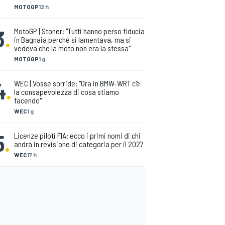
MOTOGP
12 h
3
.
MotoGP | Stoner: "Tutti hanno perso fiducia
in Bagnaia perché si lamentava, ma si
vedeva che la moto non era la stessa"
MOTOGP
1 g
4
.
WEC | Vosse sorride: "Ora in BMW-WRT c'è
la consapevolezza di cosa stiamo
facendo"
WEC
1 g
5
.
Licenze piloti FIA: ecco i primi nomi di chi
andrà in revisione di categoria per il 2027
WEC
17 h