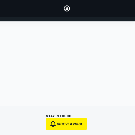
dei tuoi piloti preferiti
Fai sentire la tua voce
commentando l'articolo
ACCEDI
EDIZIONE
ITALIA
STAY IN TOUCH
RICEVI AVVISI