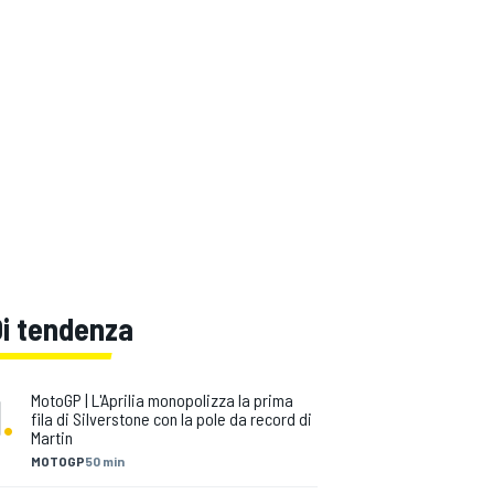
Di tendenza
1
.
MotoGP | L'Aprilia monopolizza la prima
fila di Silverstone con la pole da record di
Martin
MOTOGP
50 min