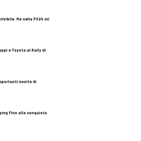
crivibile. Ma nella PS24 mi
Lappi e Toyota al Rally di
mportanti novità di
lying Finn alla conquista