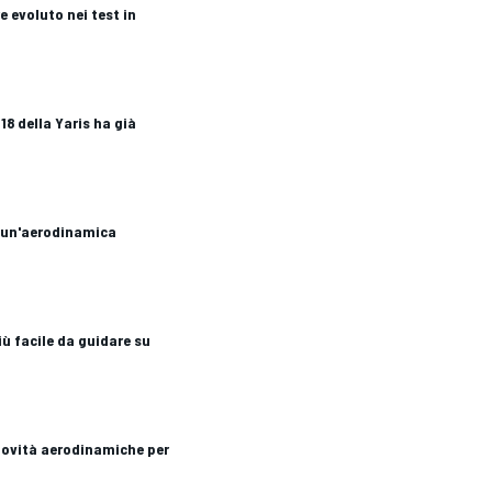
 evoluto nei test in
8 della Yaris ha già
à un'aerodinamica
più facile da guidare su
novità aerodinamiche per