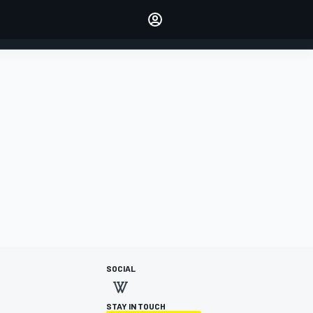
dei tuoi piloti preferiti
Fai sentire la tua voce
commentando l'articolo
ACCEDI
EDIZIONE
ITALIA
SOCIAL
STAY IN TOUCH