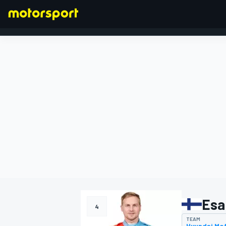
FORMULA 1
Esa
4
TEAM
Hyundai Mo