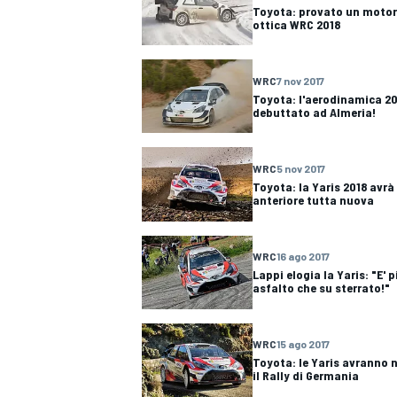
Toyota: provato un motore
ottica WRC 2018
WRC
7 nov 2017
Toyota: l'aerodinamica 201
debuttato ad Almeria!
WRC
5 nov 2017
Toyota: la Yaris 2018 avr
anteriore tutta nuova
WRC
16 ago 2017
Lappi elogia la Yaris: "E' 
asfalto che su sterrato!"
MONOMARCA
WRC
15 ago 2017
Toyota: le Yaris avranno 
il Rally di Germania