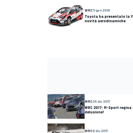
WRC
11 gen 2018
Toyota ha presentato la Y
novità aerodinamiche
WRC
25 dic 2017
ENDURANCE/GT
WRC 2017: M-Sport regina 
delusione!
WRC
6 dic 2017