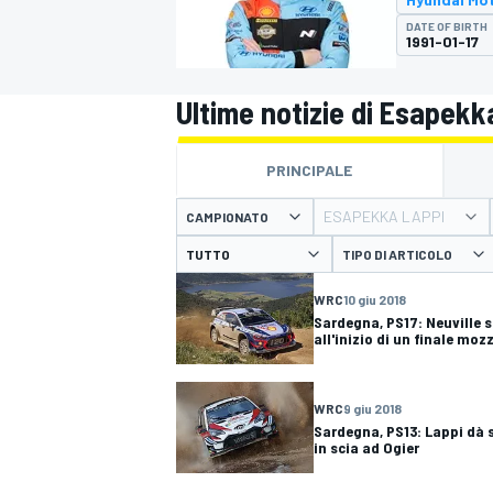
MOTOGP
WEC
DATE OF BIRTH
1991-01-17
Ultime notizie di Esapekk
PRINCIPALE
ESAPEKKA LAPPI
CAMPIONATO
TIPO DI ARTICOLO
WRC
WRC
10 giu 2018
Sardegna, PS17: Neuville s
all'inizio di un finale moz
WRC
9 giu 2018
Sardegna, PS13: Lappi dà 
in scia ad Ogier