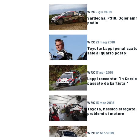
WRC
9 giu 2018
Sardegna, PS10: Ogier amm
podio
WRC
21 mag 2018
Toyota: Lappi penalizzato
sale al quarto posto
WRC
17 apr 2018
Lappi racconta: "In Corsic
passato da kartista!"
WRC
13 mar 2018
Toyota, Messico stregato.
problemi di motore
MONOPOSTO
WRC
12 feb 2018