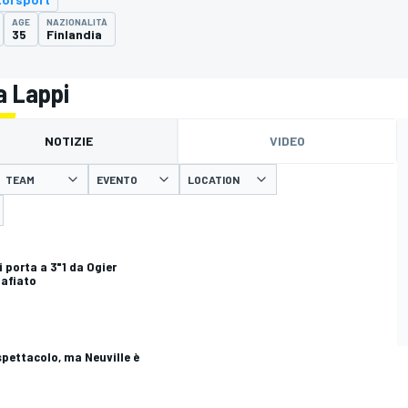
AGE
NAZIONALITÀ
35
Finlandia
a Lappi
NOTIZIE
VIDEO
TEAM
EVENTO
LOCATION
i porta a 3"1 da Ogier
zafiato
spettacolo, ma Neuville è