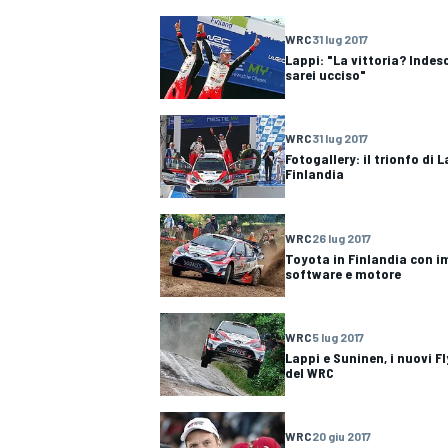
WRC
31 lug 2017
Lappi: "La vittoria? Indes
sarei ucciso"
WRC
31 lug 2017
Fotogallery: il trionfo di 
Finlandia
WRC
26 lug 2017
Toyota in Finlandia con i
software e motore
WRC
5 lug 2017
Lappi e Suninen, i nuovi F
del WRC
RALLY
WRC
20 giu 2017