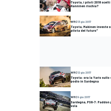
Toyota, i piloti 2018 scelt
Hanninen rischia?
WRC
13 giu 2017
Toyota, Makinen investe su
pilota del futuro"
WRC
12 giu 2017
Toyota: ora la Yaris sullo 
podio in Sardegna
WRC
9 giu 2017
Sardegna, PS6-7: Paddon p
vola