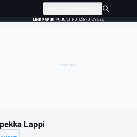
TUTTI I CAMPIONATI
LINK RAPIDI:
PODCAST
NOTIZIE
FOTO
VIDEO
pekka Lappi
torsport