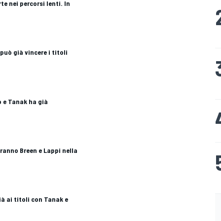
te nei percorsi lenti. In
uò già vincere i titoli
 e Tanak ha già
ranno Breen e Lappi nella
à ai titoli con Tanak e