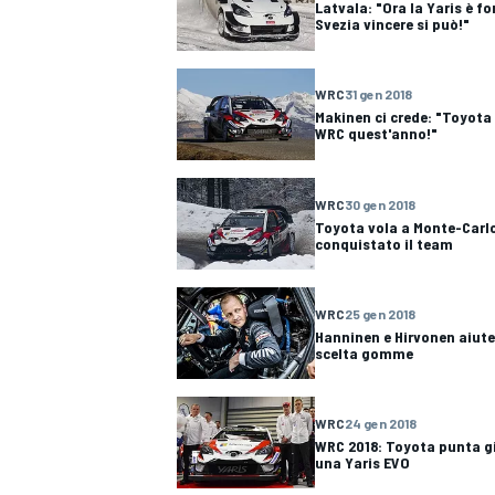
Latvala: "Ora la Yaris è for
Svezia vincere si può!"
WRC
31 gen 2018
Makinen ci crede: "Toyota p
WRC quest'anno!"
WRC
30 gen 2018
Toyota vola a Monte-Carlo
conquistato il team
WRC
25 gen 2018
Hanninen e Hirvonen aiute
scelta gomme
WRC
24 gen 2018
WRC 2018: Toyota punta gi
una Yaris EVO