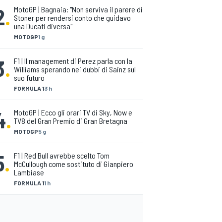
2
.
MotoGP | Bagnaia: "Non serviva il parere di
Stoner per rendersi conto che guidavo
una Ducati diversa"
MOTOGP
1 g
3
.
F1 | Il management di Perez parla con la
Williams sperando nei dubbi di Sainz sul
suo futuro
FORMULA 1
3 h
4
.
MotoGP | Ecco gli orari TV di Sky, Now e
TV8 del Gran Premio di Gran Bretagna
MOTOGP
5 g
5
.
F1 | Red Bull avrebbe scelto Tom
McCullough come sostituto di Gianpiero
Lambiase
FORMULA 1
1 h