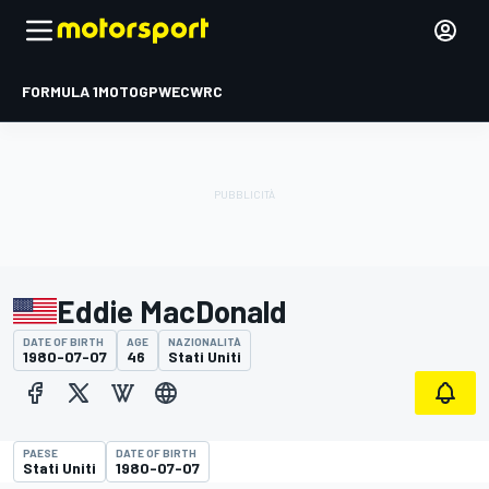
FORMULA 1
MOTOGP
WEC
WRC
Eddie MacDonald
DATE OF BIRTH
AGE
NAZIONALITÀ
1980-07-07
46
Stati Uniti
PAESE
DATE OF BIRTH
Stati Uniti
1980-07-07