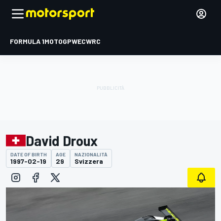
FORMULA 1
MOTOGP
WEC
WRC
David Droux
DATE OF BIRTH
AGE
NAZIONALITÀ
1997-02-19
29
Svizzera