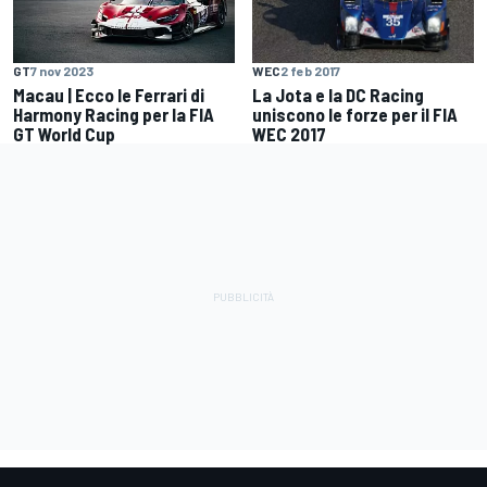
WEC
2 feb 2017
GT
7 nov 2023
La Jota e la DC Racing
Macau | Ecco le Ferrari di
uniscono le forze per il FIA
Harmony Racing per la FIA
WEC 2017
GT World Cup