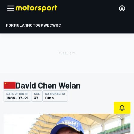
FORMULA 1
MOTOGP
WEC
WRC
David Chen Weian
DATE OF BIRTH
AGE
NAZIONALITÀ
1989-07-21
37
Cina