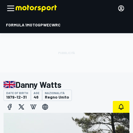
FORMULA 1
MOTOGP
WEC
WRC
Danny Watts
DATE OF BIRTH
AGE
NAZIONALITÀ
1979-12-31
46
Regno Unito