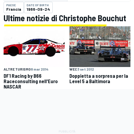
PAESE
DATE OF BIRTH
Francia
1966-09-24
Ultime notizie di Christophe Bouchut
ALTRE TURISMO
8 mar 2014
WEC
3 set 2012
DF1 Racing by B66
Doppietta a sorpresa per la
Raceconsulting nell'Euro
Level 5 a Baltimora
NASCAR