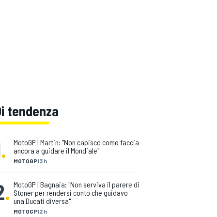
Di tendenza
1
.
MotoGP | Martin: "Non capisco come faccia
ancora a guidare il Mondiale"
MOTOGP
13 h
2
.
MotoGP | Bagnaia: "Non serviva il parere di
Stoner per rendersi conto che guidavo
una Ducati diversa"
MOTOGP
12 h