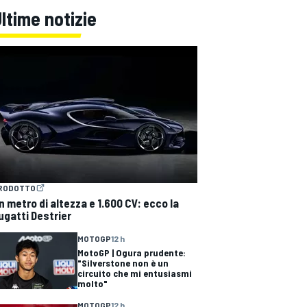
ltime notizie
RODOTTO
n metro di altezza e 1.600 CV: ecco la
ugatti Destrier
MOTOGP
12 h
MotoGP | Ogura prudente:
"Silverstone non è un
circuito che mi entusiasmi
molto"
MOTOGP
12 h