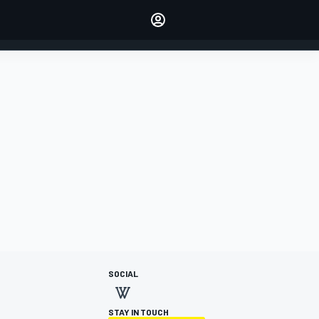
dei tuoi piloti preferiti
Fai sentire la tua voce
commentando l'articolo
ACCEDI
EDIZIONE
ITALIA
SOCIAL
STAY IN TOUCH