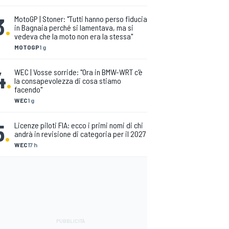
3
.
MotoGP | Stoner: "Tutti hanno perso fiducia
in Bagnaia perché si lamentava, ma si
vedeva che la moto non era la stessa"
MOTOGP
1 g
4
.
WEC | Vosse sorride: "Ora in BMW-WRT c'è
la consapevolezza di cosa stiamo
facendo"
WEC
1 g
5
.
Licenze piloti FIA: ecco i primi nomi di chi
andrà in revisione di categoria per il 2027
WEC
17 h