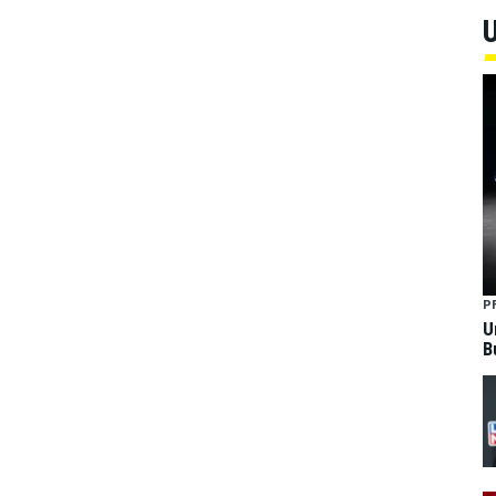
U
P
U
B