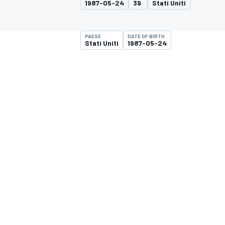
1987-05-24
39
Stati Uniti
MOTOGP
WEC
PAESE
DATE OF BIRTH
Stati Uniti
1987-05-24
WRC