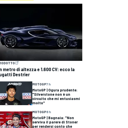
RODOTTO
n metro di altezza e 1.600 CV: ecco la
ugatti Destrier
MOTOGP
7 h
MotoGP | Ogura prudente:
"Silverstone non è un
circuito che mi entusiasmi
molto"
MOTOGP
8 h
MotoGP | Bagnaia: "Non
serviva il parere di Stoner
per rendersi conto che