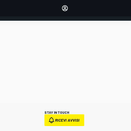
dei tuoi piloti preferiti
Fai sentire la tua voce
commentando l'articolo
ACCEDI
EDIZIONE
ITALIA
STAY IN TOUCH
RICEVI AVVISI