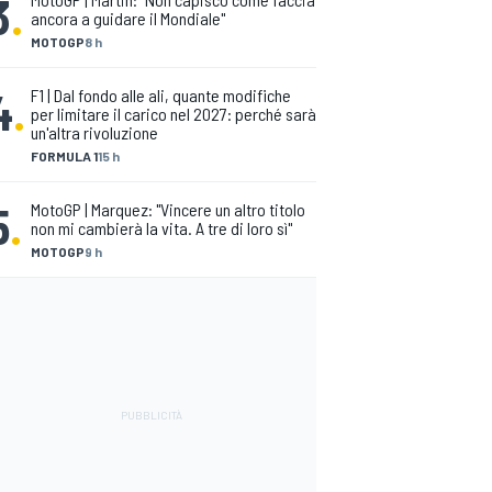
3
.
ancora a guidare il Mondiale"
MOTOGP
8 h
4
.
F1 | Dal fondo alle ali, quante modifiche
per limitare il carico nel 2027: perché sarà
un'altra rivoluzione
FORMULA 1
15 h
5
.
MotoGP | Marquez: "Vincere un altro titolo
non mi cambierà la vita. A tre di loro sì"
MOTOGP
9 h