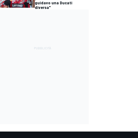
guidavo una Ducati
diversa"