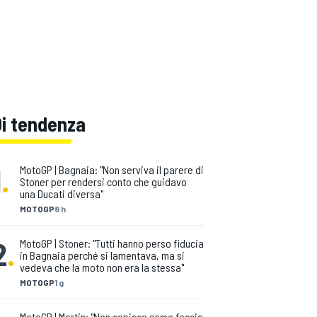
Di tendenza
1
.
MotoGP | Bagnaia: "Non serviva il parere di
Stoner per rendersi conto che guidavo
una Ducati diversa"
MOTOGP
8 h
2
.
MotoGP | Stoner: "Tutti hanno perso fiducia
in Bagnaia perché si lamentava, ma si
vedeva che la moto non era la stessa"
MOTOGP
1 g
MotoGP | Martin: "Non capisco come faccia