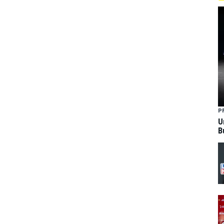
P
U
B