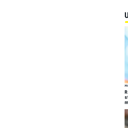
U
M
R
s
m