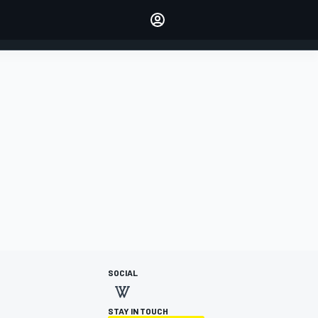
dei tuoi piloti preferiti
Fai sentire la tua voce
commentando l'articolo
ACCEDI
EDIZIONE
ITALIA
SOCIAL
STAY IN TOUCH