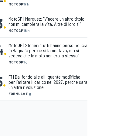
MOTOGP
17 h
3
.
MotoGP | Marquez: "Vincere un altro titolo
non mi cambierà la vita. A tre di loro sì"
MOTOGP
18 h
4
.
MotoGP | Stoner: "Tutti hanno perso fiducia
in Bagnaia perché si lamentava, ma si
vedeva che la moto non era la stessa"
MOTOGP
1 g
5
.
F1 | Dal fondo alle ali, quante modifiche
per limitare il carico nel 2027: perché sarà
un'altra rivoluzione
FORMULA 1
1 g