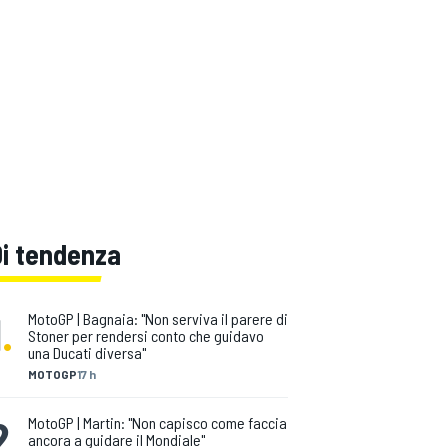
Di tendenza
1
.
MotoGP | Bagnaia: "Non serviva il parere di
Stoner per rendersi conto che guidavo
una Ducati diversa"
MOTOGP
17 h
2
.
MotoGP | Martin: "Non capisco come faccia
ancora a guidare il Mondiale"