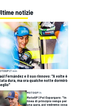
ltime notizie
OTOGP
27 min
aúl Fernández e il suo rinnovo: "A volte è
tata dura, ma ora qualche notte dormirò
eglio"
MOTOGP
1 h
MotoGP | Pol Espargaro: "In
linea di principio vengo per
una gara, poi vedremo cosa