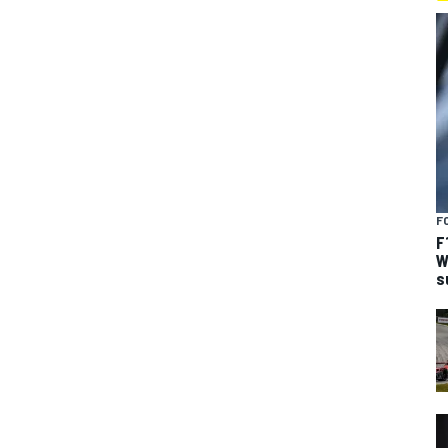
F
F
W
s