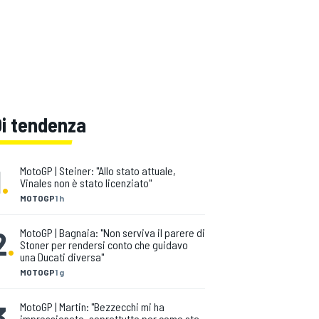
Di tendenza
1
.
MotoGP | Steiner: "Allo stato attuale,
Vinales non è stato licenziato"
MOTOGP
1 h
2
.
MotoGP | Bagnaia: "Non serviva il parere di
Stoner per rendersi conto che guidavo
una Ducati diversa"
MOTOGP
1 g
3
.
MotoGP | Martin: "Bezzecchi mi ha
impressionato, soprattutto per come sta