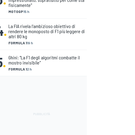
fisicamente"
MOTOGP
15 h
4
.
La FIA rivela l'ambizioso obiettivo di
rendere le monoposto di F1 più leggere di
altri 80 kg
FORMULA 1
19 h
5
.
Ghini: "La F1 degli algoritmi combatte il
mostro invisibile"
FORMULA 1
2 h