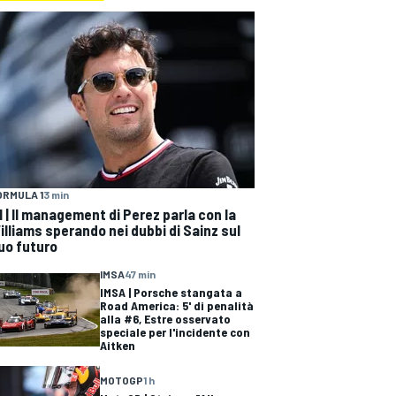
ORMULA 1
3 min
1 | Il management di Perez parla con la
illiams sperando nei dubbi di Sainz sul
uo futuro
IMSA
47 min
IMSA | Porsche stangata a
Road America: 5' di penalità
alla #6, Estre osservato
speciale per l'incidente con
Aitken
MOTOGP
1 h