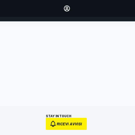
dei tuoi piloti preferiti
Fai sentire la tua voce
commentando l'articolo
ACCEDI
EDIZIONE
ITALIA
STAY IN TOUCH
RICEVI AVVISI