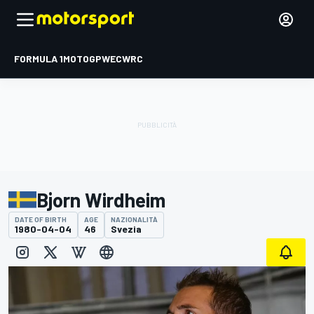
FORMULA 1
MOTOGP
WEC
WRC
Bjorn Wirdheim
DATE OF BIRTH
AGE
NAZIONALITÀ
1980-04-04
46
Svezia