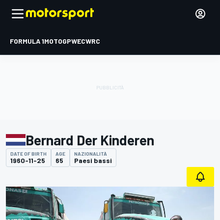
FORMULA 1
MOTOGP
WEC
WRC
Bernard Der Kinderen
DATE OF BIRTH
AGE
NAZIONALITÀ
1960-11-25
65
Paesi bassi