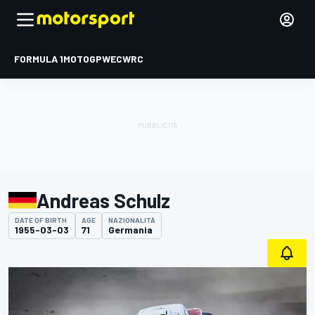
FORMULA 1
MOTOGP
WEC
WRC
Andreas Schulz
DATE OF BIRTH
AGE
NAZIONALITÀ
1955-03-03
71
Germania