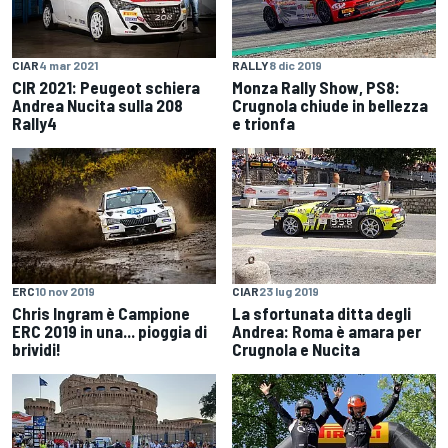
CIAR
4 mar 2021
RALLY
8 dic 2019
CIR 2021: Peugeot schiera
Monza Rally Show, PS8:
Andrea Nucita sulla 208
Crugnola chiude in bellezza
Rally4
e trionfa
ERC
10 nov 2019
CIAR
23 lug 2019
Chris Ingram è Campione
La sfortunata ditta degli
ERC 2019 in una... pioggia di
Andrea: Roma è amara per
brividi!
Crugnola e Nucita