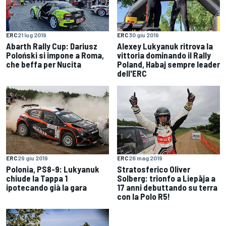
ERC
21 lug 2019
ERC
30 giu 2019
Abarth Rally Cup: Dariusz
Alexey Lukyanuk ritrova la
Poloński si impone a Roma,
vittoria dominando il Rally
che beffa per Nucita
Poland, Habaj sempre leader
dell'ERC
ERC
29 giu 2019
ERC
26 mag 2019
Polonia, PS8-9: Lukyanuk
Stratosferico Oliver
chiude la Tappa 1
Solberg: trionfo a Liepāja a
ipotecando già la gara
17 anni debuttando su terra
con la Polo R5!