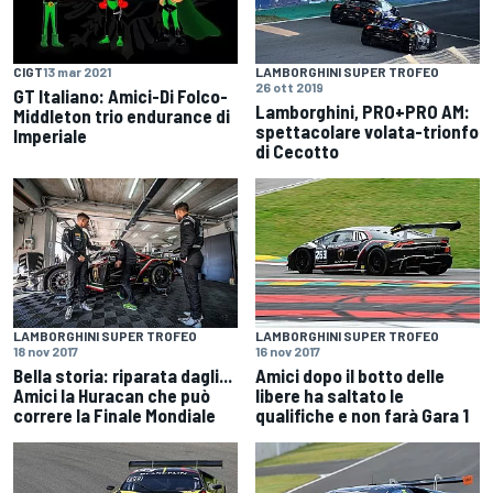
CIGT
13 mar 2021
LAMBORGHINI SUPER TROFEO
26 ott 2019
GT Italiano: Amici-Di Folco-
Lamborghini, PRO+PRO AM:
Middleton trio endurance di
spettacolare volata-trionfo
Imperiale
di Cecotto
LAMBORGHINI SUPER TROFEO
LAMBORGHINI SUPER TROFEO
18 nov 2017
16 nov 2017
Bella storia: riparata dagli...
Amici dopo il botto delle
Amici la Huracan che può
libere ha saltato le
correre la Finale Mondiale
qualifiche e non farà Gara 1