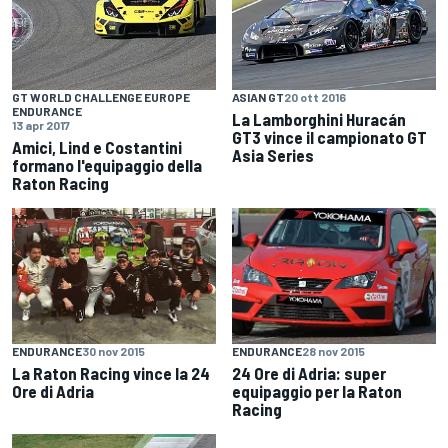
GT WORLD CHALLENGE EUROPE
ASIAN GT
20 ott 2016
ENDURANCE
La Lamborghini Huracán
13 apr 2017
GT3 vince il campionato GT
Amici, Lind e Costantini
Asia Series
formano l'equipaggio della
Raton Racing
ENDURANCE
30 nov 2015
ENDURANCE
28 nov 2015
La Raton Racing vince la 24
24 Ore di Adria: super
Ore di Adria
equipaggio per la Raton
Racing