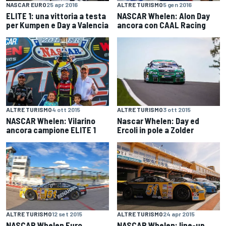
ALTRE TURISMO
5 gen 2016
NASCAR EURO
25 apr 2016
NASCAR Whelen: Alon Day
ELITE 1: una vittoria a testa
ancora con CAAL Racing
per Kumpen e Day a Valencia
ALTRE TURISMO
4 ott 2015
ALTRE TURISMO
3 ott 2015
NASCAR Whelen: Vilarino
Nascar Whelen: Day ed
ancora campione ELITE 1
Ercoli in pole a Zolder
ALTRE TURISMO
12 set 2015
ALTRE TURISMO
24 apr 2015
NASCAR Whelen Euro
NASCAR Whelen: line-up