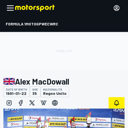
FORMULA 1
MOTOGP
WEC
WRC
Alex MacDowall
DATE OF BIRTH
AGE
NAZIONALITÀ
1991-01-22
35
Regno Unito