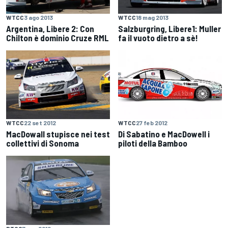
WTCC
3 ago 2013
WTCC
18 mag 2013
Argentina, Libere 2: Con
Salzburgring, Libere1: Muller
Chilton è dominio Cruze RML
fa il vuoto dietro a sè!
WTCC
22 set 2012
WTCC
27 feb 2012
MacDowall stupisce nei test
Di Sabatino e MacDowell i
collettivi di Sonoma
piloti della Bamboo