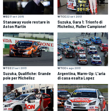
WEC
17 set 2015
WTCC
22 set 2013
Stanaway vuole restare in
Suzuka, Gara 1: Trionfo di
Aston Martin
Michelisz, Muller Campione!
WTCC
21 set 2013
WTCC
4 ago 2013
Suzuka, Qualifiche: Grande
Argentina, Warm-Up: L'aria
pole per Michelisz
di casa esalta Lopez