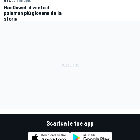
BTCC
7 ago 2010
MacDowell diventa il
poleman più giovane della
storia
Scarica le tue app