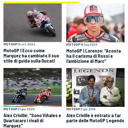
MOTOGP
10 ott 2024
MOTOGP
18 lug 2024
MotoGP | Ecco come
MotoGP | Lorenzo: “Acosta
Marquez ha cambiato il suo
ha il carisma di Rossi e
stile di guida sulla Ducati
l’ambizione di Marc”
MOTOGP
3 giu 2016
MOTOGP
21 giu 2020
Alex Criville è entrato a far
Alex Crivillé: “Sono Viñales e
parte delle MotoGP Legends
Quartararo i rivali di
Marquez"