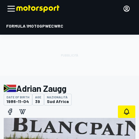
FORMULA 1
MOTOGP
WEC
WRC
Adrian Zaugg
DATE OF BIRTH
AGE
NAZIONALITÀ
1986-11-04
39
Sud Africa