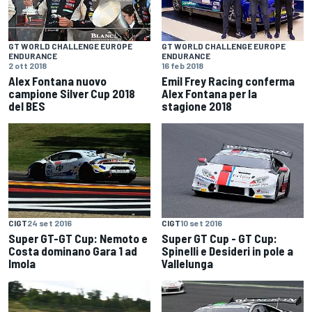
GT WORLD CHALLENGE EUROPE
GT WORLD CHALLENGE EUROPE
ENDURANCE
ENDURANCE
2 ott 2018
16 feb 2018
Alex Fontana nuovo
Emil Frey Racing conferma
campione Silver Cup 2018
Alex Fontana per la
del BES
stagione 2018
CIGT
24 set 2016
CIGT
10 set 2016
Super GT-GT Cup: Nemoto e
Super GT Cup - GT Cup:
Costa dominano Gara 1 ad
Spinelli e Desideri in pole a
Imola
Vallelunga