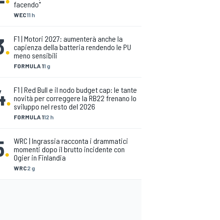
facendo"
WEC
11 h
3
.
F1 | Motori 2027: aumenterà anche la
capienza della batteria rendendo le PU
meno sensibili
FORMULA 1
1 g
4
.
F1 | Red Bull e il nodo budget cap: le tante
novità per correggere la RB22 frenano lo
sviluppo nel resto del 2026
FORMULA 1
12 h
5
.
WRC | Ingrassia racconta i drammatici
momenti dopo il brutto incidente con
Ogier in Finlandia
WRC
2 g