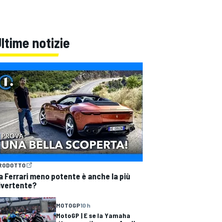
ltime notizie
RODOTTO
a Ferrari meno potente è anche la più
ivertente?
MOTOGP
10 h
MotoGP | E se la Yamaha