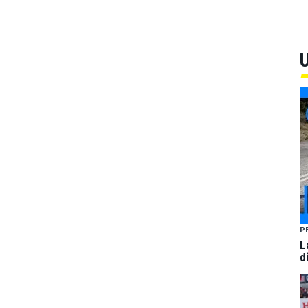
U
P
L
d