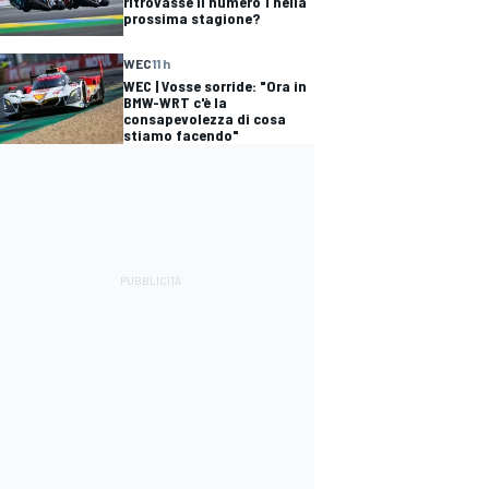
ritrovasse il numero 1 nella
prossima stagione?
WEC
11 h
WEC | Vosse sorride: "Ora in
BMW-WRT c'è la
consapevolezza di cosa
stiamo facendo"