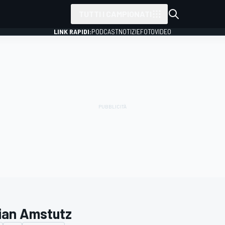
TUTTI I CAMPIONATI
LINK RAPIDI:
PODCAST
NOTIZIE
FOTO
VIDEO
ian Amstutz