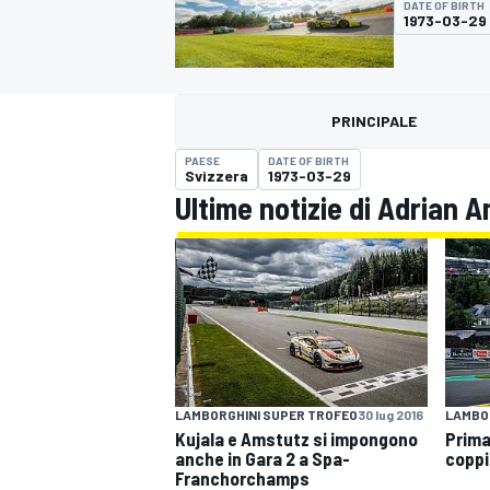
DATE OF BIRTH
MOTOGP
WEC
1973-03-29
PRINCIPALE
PAESE
DATE OF BIRTH
Svizzera
1973-03-29
Ultime notizie di Adrian 
WRC
LAMBORGHINI SUPER TROFEO
30 lug 2016
LAMBO
Kujala e Amstutz si impongono
Prima
anche in Gara 2 a Spa-
coppi
Franchorchamps