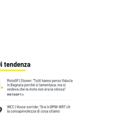
Di tendenza
1
.
MotoGP | Stoner: "Tutti hanno perso fiducia
in Bagnaia perché si lamentava, ma si
vedeva che la moto non era la stessa"
MOTOGP
11 h
2
.
WEC | Vosse sorride: "Ora in BMW-WRT c'è
la consapevolezza di cosa stiamo