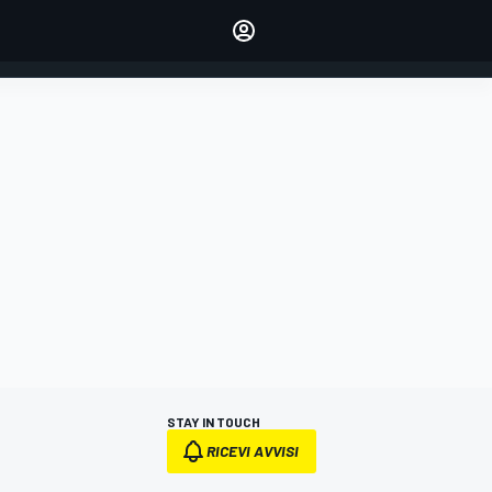
dei tuoi piloti preferiti
Fai sentire la tua voce
commentando l'articolo
ACCEDI
EDIZIONE
ITALIA
STAY IN TOUCH
RICEVI AVVISI