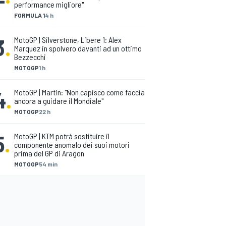
performance migliore"
FORMULA 1
4 h
3
.
MotoGP | Silverstone, Libere 1: Alex
Marquez in spolvero davanti ad un ottimo
Bezzecchi
MOTOGP
1 h
4
.
MotoGP | Martin: "Non capisco come faccia
ancora a guidare il Mondiale"
MOTOGP
22 h
5
.
MotoGP | KTM potrà sostituire il
componente anomalo dei suoi motori
prima del GP di Aragon
MOTOGP
54 min