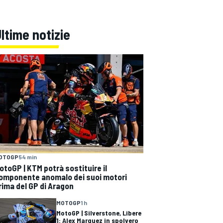
ltime notizie
OTOGP
54 min
otoGP | KTM potrà sostituire il
omponente anomalo dei suoi motori
rima del GP di Aragon
MOTOGP
1 h
MotoGP | Silverstone, Libere
1: Alex Marquez in spolvero