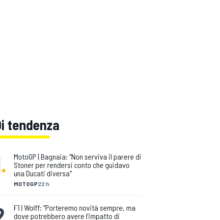
Di tendenza
1
.
MotoGP | Bagnaia: "Non serviva il parere di
Stoner per rendersi conto che guidavo
una Ducati diversa"
MOTOGP
22 h
2
.
F1 | Wolff: "Porteremo novità sempre, ma
dove potrebbero avere l’impatto di