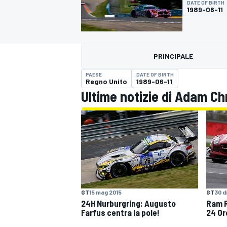
DATE OF BIRTH
MOTOGP
WEC
1989-06-11
PRINCIPALE
PAESE
DATE OF BIRTH
Regno Unito
1989-06-11
Ultime notizie di Adam Ch
WRC
GT
15 mag 2015
GT
30 d
24H Nurburgring: Augusto
Ram R
Farfus centra la pole!
24 Or