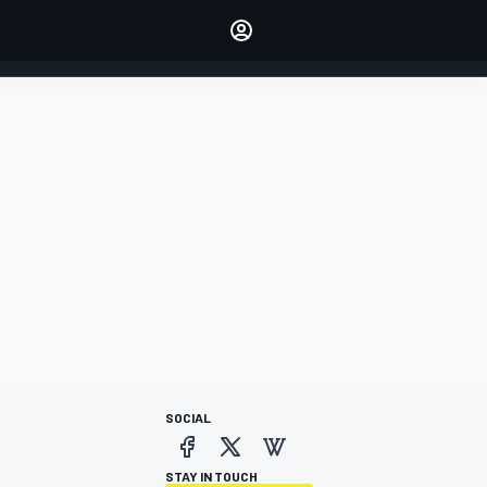
dei tuoi piloti preferiti
Fai sentire la tua voce
commentando l'articolo
ACCEDI
EDIZIONE
ITALIA
SOCIAL
STAY IN TOUCH