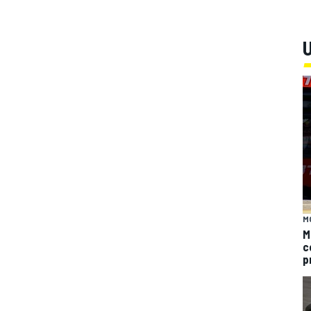
U
M
M
c
p