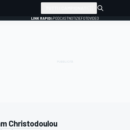
TUTTI I CAMPIONATI
LINK RAPIDI:
PODCAST
NOTIZIE
FOTO
VIDEO
m Christodoulou