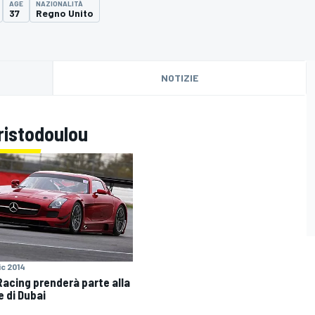
AGE
NAZIONALITÀ
37
Regno Unito
NOTIZIE
ristodoulou
ic 2014
acing prenderà parte alla
e di Dubai