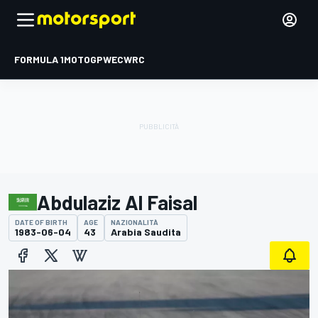
FORMULA 1
MOTOGP
WEC
WRC
Abdulaziz Al Faisal
DATE OF BIRTH
AGE
NAZIONALITÀ
1983-06-04
43
Arabia Saudita