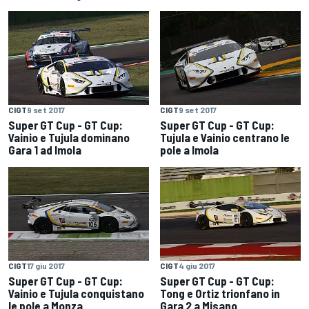
CIGT
9 set 2017
CIGT
9 set 2017
Super GT Cup - GT Cup:
Super GT Cup - GT Cup:
Vainio e Tujula dominano
Tujula e Vainio centrano le
Gara 1 ad Imola
pole a Imola
CIGT
17 giu 2017
CIGT
4 giu 2017
Super GT Cup - GT Cup:
Super GT Cup - GT Cup:
Vainio e Tujula conquistano
Tong e Ortiz trionfano in
le pole a Monza
Gara 2 a Misano