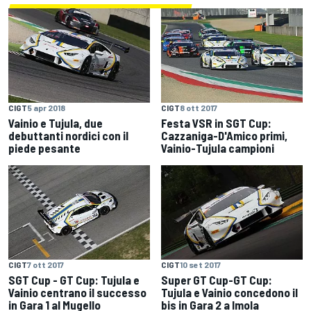
CIGT
5 apr 2018
CIGT
8 ott 2017
Vainio e Tujula, due
Festa VSR in SGT Cup:
debuttanti nordici con il
Cazzaniga-D'Amico primi,
piede pesante
Vainio-Tujula campioni
CIGT
7 ott 2017
CIGT
10 set 2017
SGT Cup - GT Cup: Tujula e
Super GT Cup-GT Cup:
Vainio centrano il successo
Tujula e Vainio concedono il
in Gara 1 al Mugello
bis in Gara 2 a Imola