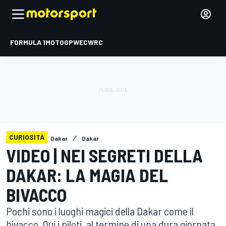
FORMULA 1
MOTOGP
WEC
WRC
CURIOSITÀ
Dakar
Dakar
VIDEO | NEI SEGRETI DELLA
DAKAR: LA MAGIA DEL
BIVACCO
Pochi sono i luoghi magici della Dakar come il
bivacco. Qui i piloti, al termine di una dura giornata