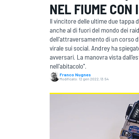
NEL FIUME CON 
MOTOGP
WEC
Il vincitore delle ultime due tappa
anche al di fuori del mondo dei ra
dell'attraversamento di un corso d
virale sui social. Andrey ha spiegato
avversari. La manovra vista dall'es
nell'abitacolo".
Franco Nugnes
WRC
Modificato:
12 gen 2022, 13:54