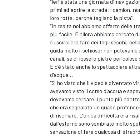
“Ieri è stata una giornata di navigazi
primi ad aprire la strada: i camion, no
loro rotta, perché tagliano la pista”.
“In realtà noi abbiamo offerto delle t
più facile. E allora abbiamo cercato di
riuscirci era fare dei tagli secchi, nel
guida molto rischioso: non potevamo s
canali, se ci fossero pietre pericolose
E c’è stato anche lo spettacolare att
d’acqua…
“Sì ho visto che il video è diventato vi
avevamo visto il corso d’acqua e sap
dovevamo cercare il punto più adatto.
che era segnalato un guado profondo: 
ENDURANCE/GT
di rischiare. L'unica difficoltà era ri
dall’esterno sono sembrate molto spet
sensazione di fare qualcosa di straor