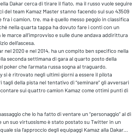
lla Dakar cerca di tirare il fiato, ma il russo vuole seguire
nici del team Kamaz Master stanno facendo sul suo 43509
e fra i camion, tre, ma è quello messo peggio in classifica
ché nella quarta tappa ha dovuto fare i conti con un
le marce all’improvviso e sulle dune andava addirittura
izio dell’ascesa.
kar nel 2020 e nel 2014, ha un compito ben specifico nella
ella seconda settimana di gara al quarto posto della
el poker che l’armata russa sogna al traguardo.
i è ritrovato negli ultimi giorni a essere il pilota
 tagli della pista nel tentativo di “seminare” gli avversari
no contare sui quattro camion Kamaz come ottimi punti di
passaggio che lo ha fatto di ventare un “personaggio” al di
he un suo virtuosismo è stato postato su Twitter in un
 quale sia l’approccio degli equipaggi Kamaz alla Dakar…