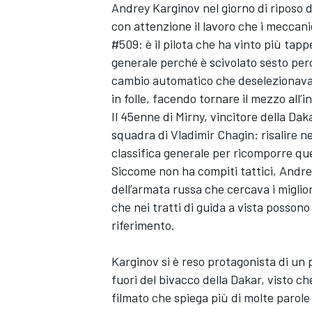
Andrey Karginov nel giorno di riposo de
con attenzione il lavoro che i mecca
#509: è il pilota che ha vinto più tapp
generale perché è scivolato sesto per
cambio automatico che deselezionava 
in folle, facendo tornare il mezzo all’in
Il 45enne di Mirny, vincitore della Da
squadra di Vladimir Chagin: risalire n
classifica generale per ricomporre qu
Siccome non ha compiti tattici, Andrey s
dell’armata russa che cercava i migliori
che nei tratti di guida a vista posso
riferimento.
Karginov si è reso protagonista di un 
fuori del bivacco della Dakar, visto c
filmato che spiega più di molte parole