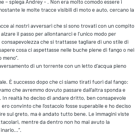
one – spiega Andrey - . Non era molto comodo essere i
nostante le molte tracce visibili di moto e auto, cercano la
racce ai nostri avversari che si sono trovati con un compito
 alzare il passo per allontanarci e l’unico modo per
la consapevolezza che si trattasse tagliare di uno stile di
apere cosa ci aspettasse nelle buche piene di fango o nei
 o meno”.
raversamento di un torrente con un letto d’acqua pieno
rale. È successo dopo che ci siamo tirati fuori dal fango:
evamo che avremmo dovuto passare dall’altra sponda e
 In realtà ho deciso di andare dritto, ben consapevole
ero convinto che l’ostacolo fosse superabile e ho deciso
salire sul greto, ma è andato tutto bene. Le immagini viste
tacolari, mentre da dentro non ho mai avuto la
dinario…”.