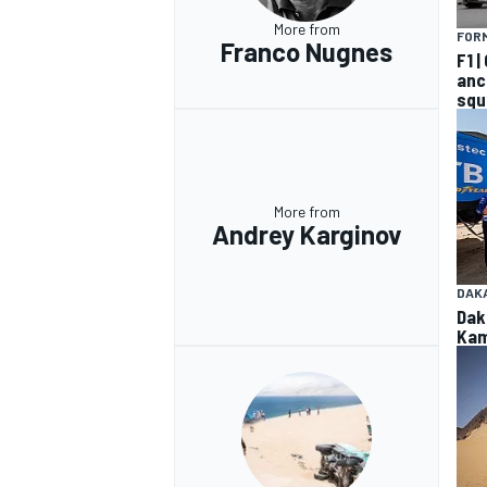
More from
FORM
Franco Nugnes
F1 
anco
squ
More from
Andrey Karginov
DAK
Dak
Kam