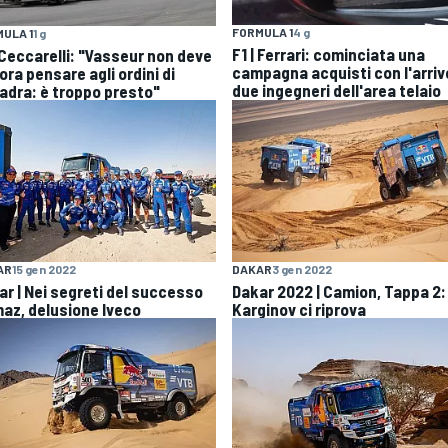
FORMULA 1
4 g
ULA 1
1 g
F1 | Ferrari: cominciata una
| Ceccarelli: "Vasseur non deve
campagna acquisti con l'arriv
ra pensare agli ordini di
due ingegneri dell'area telaio
adra: è troppo presto"
AR
15 gen 2022
DAKAR
3 gen 2022
ar | Nei segreti del successo
Dakar 2022 | Camion, Tappa 2:
az, delusione Iveco
Karginov ci riprova