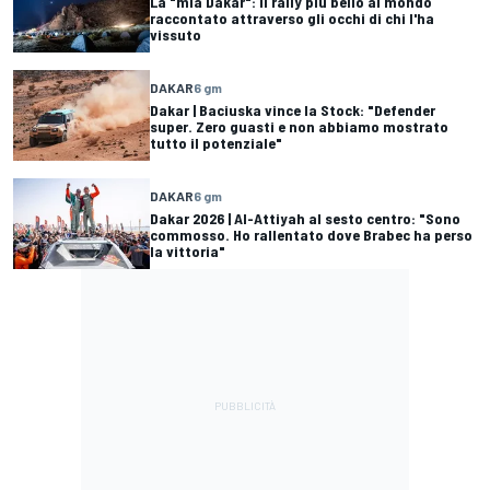
La "mia Dakar": il rally più bello al mondo
raccontato attraverso gli occhi di chi l'ha
vissuto
DAKAR
6 gm
Dakar | Baciuska vince la Stock: "Defender
super. Zero guasti e non abbiamo mostrato
tutto il potenziale"
DAKAR
6 gm
Dakar 2026 | Al-Attiyah al sesto centro: "Sono
commosso. Ho rallentato dove Brabec ha perso
la vittoria"