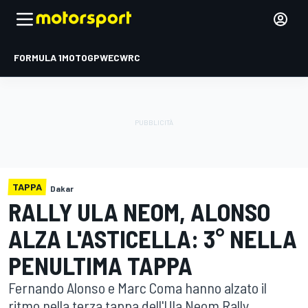
FORMULA 1
MOTOGP
WEC
WRC
TAPPA
Dakar
RALLY ULA NEOM, ALONSO
ALZA L'ASTICELLA: 3° NELLA
PENULTIMA TAPPA
Fernando Alonso e Marc Coma hanno alzato il
ritmo nella terza tappa dell'Ula Neom Rally,