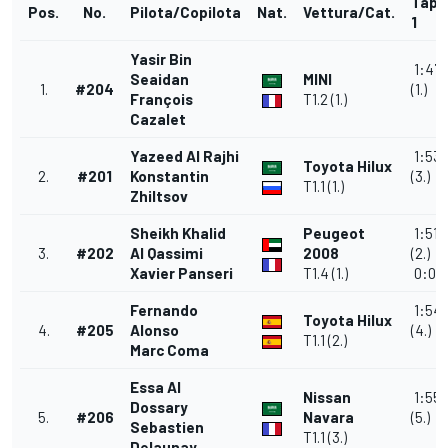
Tapp
Pos.
No.
Pilota/Copilota
Nat.
Vettura/Cat.
1
Yasir Bin
1:47
Seaidan
MINI
1.
#204
(1.)
François
T1.2 (1.)
Cazalet
Yazeed Al Rajhi
1:53
Toyota Hilux
2.
#201
Konstantin
(3.)
T1.1 (1.)
Zhiltsov
Sheikh Khalid
Peugeot
1:51:
3.
#202
Al Qassimi
2008
(2.)
Xavier Panseri
T1.4 (1.)
0:01
Fernando
1:54:
Toyota Hilux
4.
#205
Alonso
(4.)
T1.1 (2.)
Marc Coma
Essa Al
Nissan
1:55
Dossary
5.
#206
Navara
(5.)
Sebastien
T1.1 (3.)
Delaunay