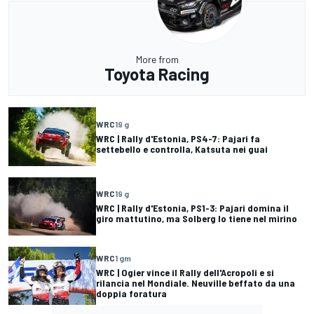
More from
Toyota Racing
WRC
19 g
WRC | Rally d'Estonia, PS4-7: Pajari fa
settebello e controlla, Katsuta nei guai
WRC
19 g
WRC | Rally d'Estonia, PS1-3: Pajari domina il
giro mattutino, ma Solberg lo tiene nel mirino
WRC
1 gm
WRC | Ogier vince il Rally dell'Acropoli e si
rilancia nel Mondiale. Neuville beffato da una
doppia foratura