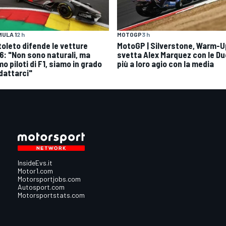
ULA 1
2 h
MOTOGP
3 h
toleto difende le vetture
MotoGP | Silverstone, Warm-U
6: "Non sono naturali, ma
svetta Alex Marquez con le Du
o piloti di F1, siamo in grado
più a loro agio con la media
adattarci"
InsideEvs.it
Motor1.com
Motorsportjobs.com
Autosport.com
Motorsportstats.com