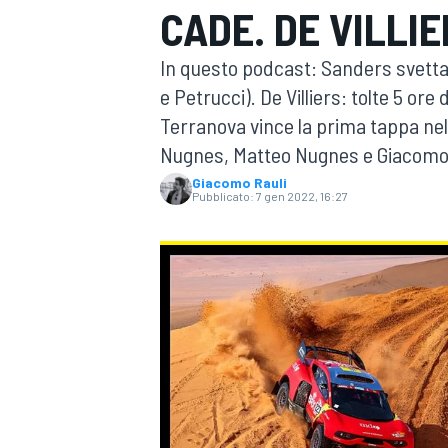
CADE. DE VILLI
MOTOGP
WEC
In questo podcast: Sanders svetta
e Petrucci). De Villiers: tolte 5 ore 
Terranova vince la prima tappa ne
Nugnes, Matteo Nugnes e Giacomo 
Giacomo Rauli
Pubblicato:
7 gen 2022, 16:27
WRC