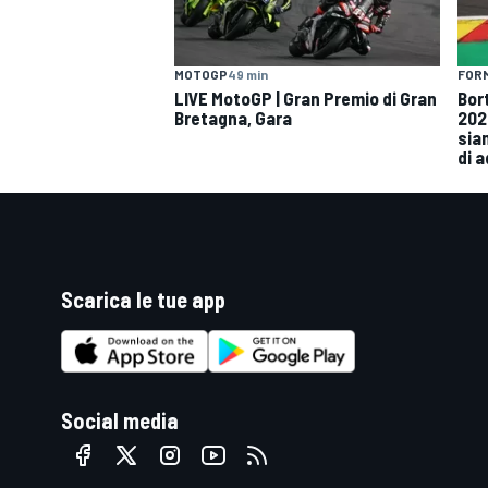
MOTOGP
49 min
FORM
LIVE MotoGP | Gran Premio di Gran
Bor
Bretagna, Gara
202
siam
di 
Scarica le tue app
Social media
RALLY