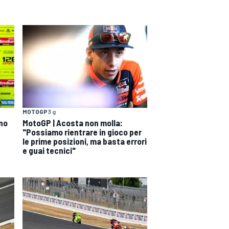
MOTOGP
3 g
ono
MotoGP | Acosta non molla:
"Possiamo rientrare in gioco per
le prime posizioni, ma basta errori
e guai tecnici"