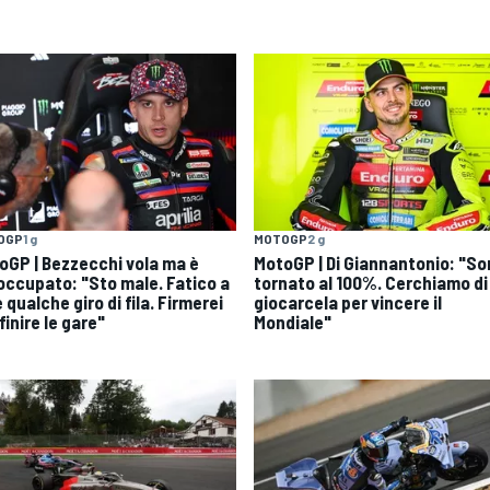
OGP
1 g
MOTOGP
2 g
oGP | Bezzecchi vola ma è
MotoGP | Di Giannantonio: "S
occupato: "Sto male. Fatico a
tornato al 100%. Cerchiamo di
 qualche giro di fila. Firmerei
giocarcela per vincere il
finire le gare"
Mondiale"