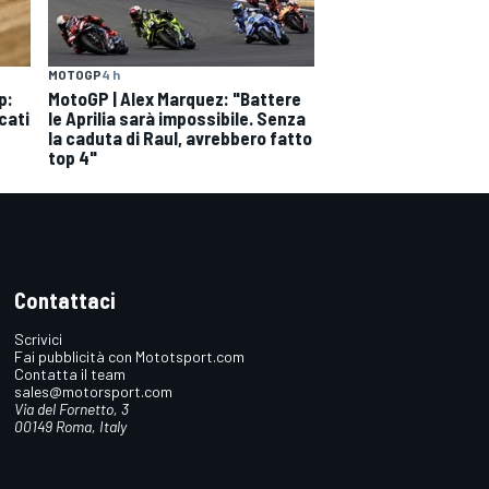
MOTOGP
4 h
p:
MotoGP | Alex Marquez: "Battere
cati
le Aprilia sarà impossibile. Senza
la caduta di Raul, avrebbero fatto
top 4"
Contattaci
Scrivici
Fai pubblicità con Mototsport.com
Contatta il team
sales@motorsport.com
Via del Fornetto, 3
00149 Roma, Italy