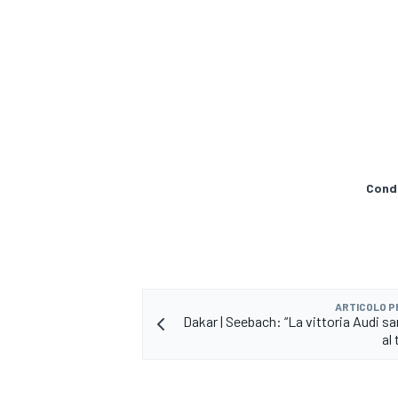
Condi
ARTICOLO 
Dakar | Seebach: “La vittoria Audi sa
al