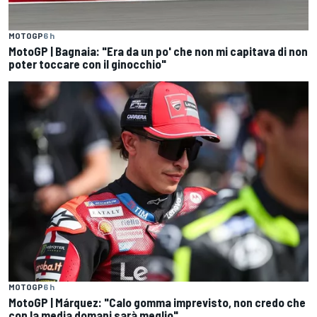
MOTOGP
6 h
MotoGP | Bagnaia: "Era da un po' che non mi capitava di non
poter toccare con il ginocchio"
MOTOGP
6 h
MotoGP | Márquez: "Calo gomma imprevisto, non credo che
con la media domani sarà meglio"