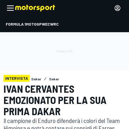
FORMULA 1
MOTOGP
WEC
WRC
INTERVISTA
Dakar
Dakar
IVAN CERVANTES
EMOZIONATO PER LA SUA
PRIMA DAKAR
Il campione di Enduro difenderà i colori del Team
Himoinsa e potrà contare sui consigli di Farres