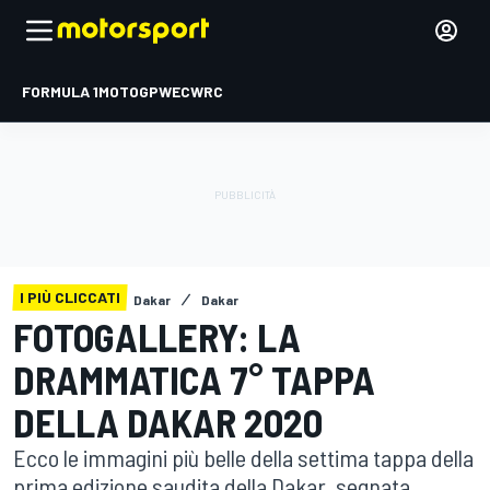
FORMULA 1
MOTOGP
WEC
WRC
I PIÙ CLICCATI
Dakar
Dakar
FOTOGALLERY: LA
DRAMMATICA 7° TAPPA
DELLA DAKAR 2020
Ecco le immagini più belle della settima tappa della
prima edizione saudita della Dakar, segnata