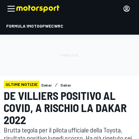
FORMULA 1
MOTOGP
WEC
WRC
ULTIME NOTIZIE
Dakar
Dakar
DE VILLIERS POSITIVO AL
COVID, A RISCHIO LA DAKAR
2022
Brutta tegola per il pilota ufficiale della Toyota,
risultato positivo lunedì scorso. Ha già ripetuto sei