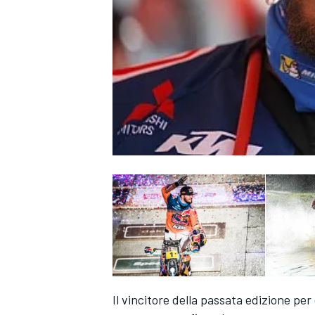
MONOPOSTO
Il vincitore della passata edizione pe