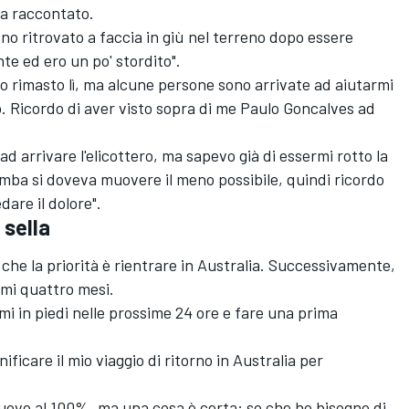
ha raccontato.
no ritrovato a faccia in giù nel terreno dopo essere
te ed ero un po' stordito".
 rimasto lì, ma alcune persone sono arrivate ad aiutarmi
o. Ricordo di aver visto sopra di me Paulo Goncalves ad
 arrivare l'elicottero, ma sapevo già di essermi rotto la
mba si doveva muovere il meno possibile, quindi ricordo
dare il dolore".
 sella
che la priorità è rientrare in Australia. Successivamente,
imi quattro mesi.
rmi in piedi nelle prossime 24 ore e fare una prima
ificare il mio viaggio di ritorno in Australia per
nuovo al 100%, ma una cosa è certa: so che ho bisogno di