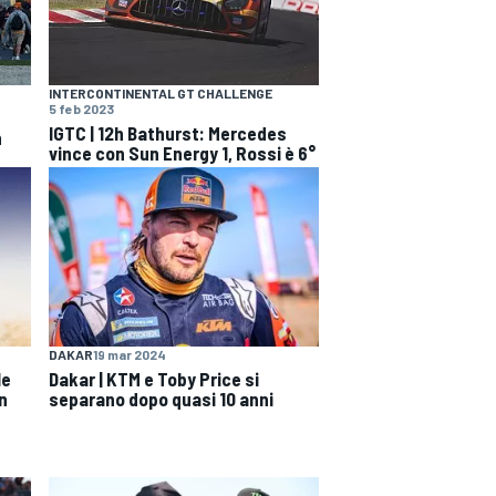
INTERCONTINENTAL GT CHALLENGE
5 feb 2023
IGTC | 12h Bathurst: Mercedes
n
vince con Sun Energy 1, Rossi è 6°
DAKAR
19 mar 2024
le
Dakar | KTM e Toby Price si
n
separano dopo quasi 10 anni