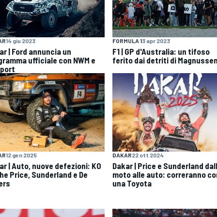
AR
14 giu 2023
FORMULA 1
3 apr 2023
ar | Ford annuncia un
F1 | GP d'Australia: un tifoso
gramma ufficiale con NWM e
ferito dai detriti di Magnusse
port
AR
12 gen 2025
DAKAR
22 ott 2024
ar | Auto, nuove defezioni: KO
Dakar | Price e Sunderland dal
he Price, Sunderland e De
moto alle auto: correranno co
iers
una Toyota