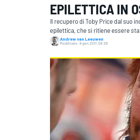
EPILETTICA IN 
MOTOGP
WEC
Il recupero di Toby Price dal suo i
epilettica, che si ritiene essere s
Andrew van Leeuwen
Modificato:
9 gen 2017, 09:39
WRC