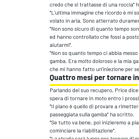
credo che si trattasse di una roccia" 
"L'ultima immagine che ricordo è mi so
volato in aria. Sono atterrato duramen
"Non sono sicuro di quanto tempo sono
ed hanno controllato che fossi a post
aiutarmi".
"Non so quanto tempo ci abbia messo ad
gamba. Era molto doloroso e la mia ga
che mi hanno fatto un'iniezione per se
Quattro mesi per tornare in
Parlando del suo recupero, Price dice 
spera di tornare in moto entro i pross
"Il piano è quello di provare a rimette
ENDURANCE/GT
passeggiata sulla gamba" ha scritto.
"Se tutto va bene, poi inizieremo a pian
cominciare la riabilitazione".
"La strada sarà lunga per tornare di 