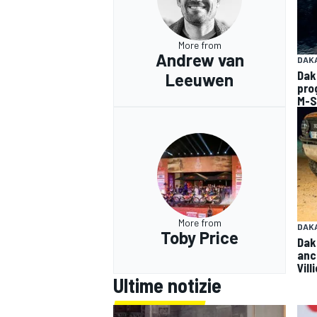
More from
Andrew van
DAK
Dak
Leeuwen
pro
M-S
More from
DAK
Toby Price
Dak
anc
Vill
Ultime notizie