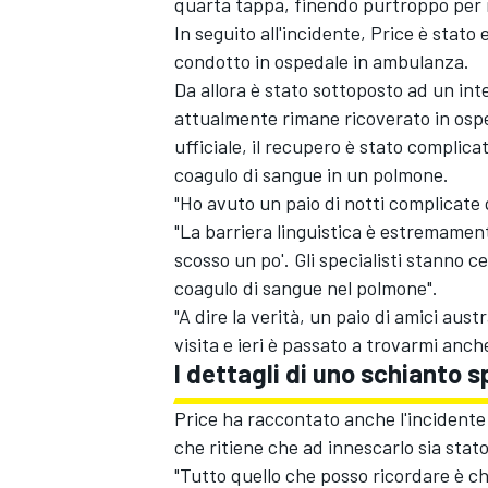
quarta tappa, finendo purtroppo per r
In seguito all'incidente, Price è stato 
condotto in ospedale in ambulanza.
Da allora è stato sottoposto ad un int
attualmente rimane ricoverato in ospe
ufficiale, il recupero è stato complic
coagulo di sangue in un polmone.
"Ho avuto un paio di notti complicate 
"La barriera linguistica è estremament
scosso un po'. Gli specialisti stanno c
coagulo di sangue nel polmone".
"A dire la verità, un paio di amici aus
visita e ieri è passato a trovarmi anche
I dettagli di uno schianto 
Price ha raccontato anche l'incidente
che ritiene che ad innescarlo sia stato
"Tutto quello che posso ricordare è ch