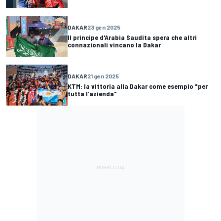
DAKAR
23 gen 2025
Il principe d'Arabia Saudita spera che altri
connazionali vincano la Dakar
DAKAR
21 gen 2025
KTM: la vittoria alla Dakar come esempio "per
tutta l'azienda"