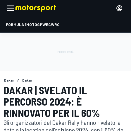
FORMULA 1
MOTOGP
WEC
WRC
Dakar
Dakar
DAKAR | SVELATO IL
PERCORSO 2024: È
RINNOVATO PER IL 60%
Gli organizzatori del Dakar Rally hanno rivelato la
data e la location dell'edizione 2024, con il 60% del